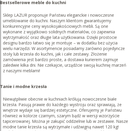
Bestsellerowe meble do kuchni
Sklep LAZUR proponuje Państwu eleganckie i nowoczesne
umeblowanie do kuchni. Naszym klientom gwarantujemy
konkurencyjne ceny wysokojakościowych mebli. Są one
wykonane z wyjątkowo solidnych materiałów, co zapewnia
wytrzymałość oraz długie lata użytkowania. Dzięki prostocie
designu bardzo łatwo się je montuje – w dodatku bez użycia
wielu narzędzi. W asortymencie posiadamy zarówno pojedyncze
stoły lub krzesła do kuchni, jak i całe zestawy. Złożenie
zamówienia jest bardzo proste, a dostawa kurierem zajmuje
zaledwie kilka dni. Nie czekajcie, urządźcie swoją kuchnię marzeń
z naszymi meblami!
Tanie i modne krzesła
Niewątpliwie obecnie w kuchniach królują nowoczesne białe
krzesła. Pasują prawie do każdego wystroju oraz sprawiają, że
wnętrze wydaje się bardziej estetyczne. Oferujemy je Państwu
również w kolorze czarnym, szarym bądź w wersji wzorzyście
tapicerowanej. Można je zakupić oddzielnie lub w zestawie. Nasze
modne tanie krzesła są wytrzymałe i udźwigną nawet 120 kg!