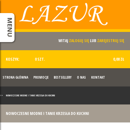
MENU
WITAJ
ZALOGUJ SIĘ
LUB
ZAREJESTRUJ SIĘ
KOSZYK:
0 SZT.
0,00 ZŁ
STRONA GŁÓWNA
PROMOCJE
BESTSELLERY
O NAS
KONTAKT
>>
NOWOCZESNE MODNE I TANIE KRZESŁA DO KUCHNI
NOWOCZESNE MODNE I TANIE KRZESŁA DO KUCHNI