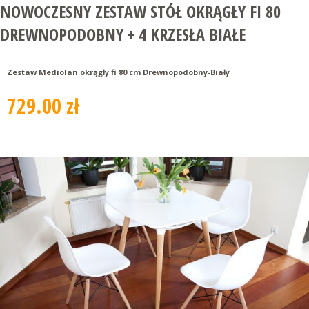
NOWOCZESNY ZESTAW STÓŁ OKRĄGŁY FI 80
DREWNOPODOBNY + 4 KRZESŁA BIAŁE
Zestaw Mediolan okrągły fi 80 cm Drewnopodobny-Biały
729.00 zł