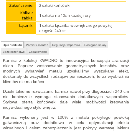
Zakończenie:
2 sztuki końcówki
Kółka z
1 sztuka na 10cm każdej rury
żabką:
Łącznik:
1 sztuka łącznika wewnętrznego powyżej
długości 240 cm
Opis produktu
Pomiar / montaż
Regulacja wspornika
Dostępne kolory
Bezpieczeństwo
Zadaj pytanie
Karnisz z kolekcji KWADRO to innowacyjna koncepcja aranżacji
okien. Poprzez zastosowanie geometrycznych kształtów oraz
modnych wybarwień metalu uzyskaliśmy wyszukany efekt,
doskonały do wszystkich rodzajów pomieszczeń, teraz wyobraźnia
klientów nie ma końca.
Dzięki takiemu rozwiązaniu karnisz nawet przy długościach 240 cm
nie koniecznie wymaga stosowania dodatkowych wsporników.
Stylowa oferta końcówek daje wiele możliwości kreowania
indywidualnego stylu wnętrz.
Karnisz wykonany jest w 100% z metalu pokrytego powłoką
galwaniczną oraz dodatkowo w celu optymalizacji efektu
wizualnego i celem zabezpieczenia jest pokryty warstwą lakieru