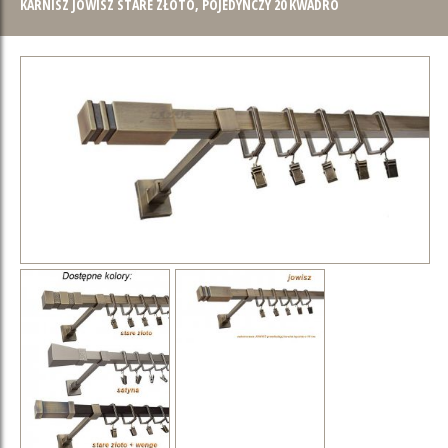
KARNISZ JOWISZ STARE ZŁOTO, POJEDYNCZY 20 KWADRO