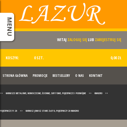
MENU
WITAJ
ZALOGUJ SIĘ
LUB
ZAREJESTRUJ SIĘ
KOSZYK:
0 SZT.
0,00 ZŁ
STRONA GŁÓWNA
PROMOCJE
BESTSELLERY
O NAS
KONTAKT
>>
KARNISZE METALOWE, NOWOCZESNE, ŚCIENNE, SUFITOWE, POJEDYNCZE I PODWÓJNE
>>
KWADRO
>>
POJEDYNCZE FI 20
>>
KARNISZ JOWISZ STARE ZŁOTO, POJEDYNCZY 20 KWADRO