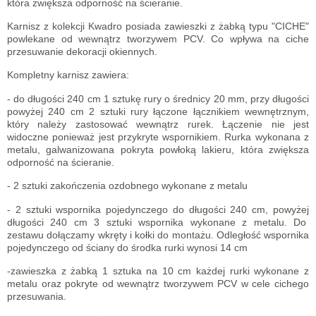
która zwiększa odporność na ścieranie.
Karnisz z kolekcji Kwadro posiada zawieszki z żabką typu "CICHE"
powlekane od wewnątrz tworzywem PCV. Co wpływa na ciche
przesuwanie dekoracji okiennych.
Kompletny karnisz zawiera:
- do długości 240 cm 1 sztukę rury o średnicy 20 mm, przy długości
powyżej 240 cm 2 sztuki rury łączone łącznikiem wewnętrznym,
który należy zastosować wewnątrz rurek. Łączenie nie jest
widoczne ponieważ jest przykryte wspornikiem. Rurka wykonana z
metalu, galwanizowana pokryta powłoką lakieru, która zwiększa
odporność na ścieranie.
- 2 sztuki zakończenia ozdobnego wykonane z metalu
- 2 sztuki wspornika pojedynczego do długości 240 cm, powyżej
długości 240 cm 3 sztuki wspornika wykonane z metalu. Do
zestawu dołączamy wkręty i kołki do montażu. Odległość wspornika
pojedynczego od ściany do środka rurki wynosi 14 cm
-zawieszka z żabką 1 sztuka na 10 cm każdej rurki wykonane z
metalu oraz pokryte od wewnątrz tworzywem PCV w cele cichego
przesuwania.