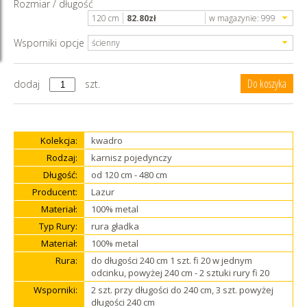
Rozmiar / długość
120 cm
82.80
zł
w magazynie:
999
Wsporniki opcje
ścienny
dodaj
szt.
Kolekcja:
kwadro
Rodzaj:
karnisz pojedynczy
Długość:
od 120 cm - 480 cm
Producent:
Lazur
Materiał:
100% metal
Typ Rury:
rura gładka
Materiał:
100% metal
Rura:
do długości 240 cm 1 szt. fi 20 w jednym
odcinku, powyżej 240 cm - 2 sztuki rury fi 20
Wsporniki:
2 szt. przy długości do 240 cm, 3 szt. powyżej
długości 240 cm