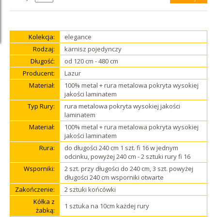
Kolekcja:
elegance
Rodzaj:
karnisz pojedynczy
Długość:
od 120 cm - 480 cm
Producent:
Lazur
Materiał:
100% metal + rura metalowa pokryta wysokiej
jakości laminatem
Typ Rury:
rura metalowa pokryta wysokiej jakości
laminatem
Materiał:
100% metal + rura metalowa pokryta wysokiej
jakości laminatem
Rura:
do długości 240 cm 1 szt. fi 16 w jednym
odcinku, powyżej 240 cm - 2 sztuki rury fi 16
Wsporniki:
2 szt. przy długości do 240 cm, 3 szt. powyżej
długości 240 cm wsporniki otwarte
Zakończenie:
2 sztuki końcówki
Kółka z
1 sztuka na 10cm każdej rury
żabką: