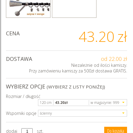
43.20
zł
CENA
DOSTAWA
od 22.00 zł
Niezależnie od ilości karniszy.
Przy zamówieniu karniszy za 500zł dostawa GRATIS.
WYBIERZ OPCJE
(WYBIERZ Z LISTY PONIŻEJ)
Rozmiar / długość
120 cm
43.20
zł
w magazynie:
999
Wsporniki opcje
ścienny
dodaj
szt.