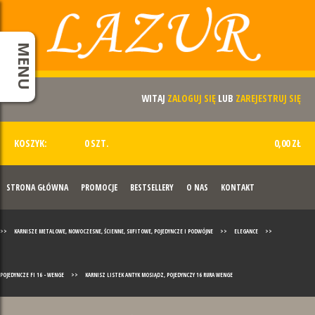
MENU
WITAJ
ZALOGUJ SIĘ
LUB
ZAREJESTRUJ SIĘ
KOSZYK:
0 SZT.
0,00 ZŁ
STRONA GŁÓWNA
PROMOCJE
BESTSELLERY
O NAS
KONTAKT
>>
KARNISZE METALOWE, NOWOCZESNE, ŚCIENNE, SUFITOWE, POJEDYNCZE I PODWÓJNE
>>
ELEGANCE
>>
POJEDYNCZE FI 16 - WENGE
>>
KARNISZ LISTEK ANTYK MOSIĄDZ, POJEDYNCZY 16 RURA WENGE