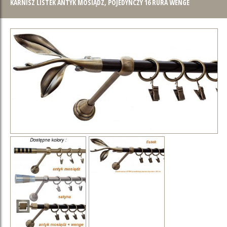
KARNISZ LISTEK ANTYK MOSIĄDZ, POJEDYNCZY 16 RURA WENGE