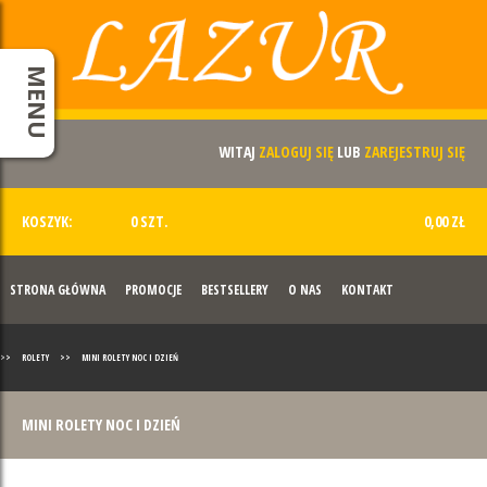
MENU
WITAJ
ZALOGUJ SIĘ
LUB
ZAREJESTRUJ SIĘ
KOSZYK:
0 SZT.
0,00 ZŁ
STRONA GŁÓWNA
PROMOCJE
BESTSELLERY
O NAS
KONTAKT
>>
ROLETY
>>
MINI ROLETY NOC I DZIEŃ
MINI ROLETY NOC I DZIEŃ