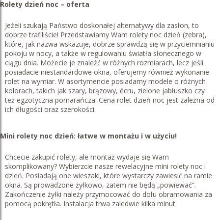
Rolety dzień noc – oferta
Jeżeli szukają Państwo doskonałej alternatywy dla zasłon, to
dobrze trafiliście! Przedstawiamy Wam rolety noc dzień (zebra),
które, jak nazwa wskazuje, dobrze sprawdzą się w przyciemnianiu
pokoju w nocy, a także w regulowaniu światła słonecznego w
ciągu dnia. Możecie je znaleźć w różnych rozmiarach, lecz jeśli
posiadacie niestandardowe okna, oferujemy również wykonanie
rolet na wymiar. W asortymencie posiadamy modele o różnych
kolorach, takich jak szary, brązowy, écru, zielone jabłuszko czy
też egzotyczna pomarańcza. Cena rolet dzień noc jest zależna od
ich długości oraz szerokości.
Mini rolety noc dzień: łatwe w montażu i w użyciu!
Chcecie zakupić rolety, ale montaż wydaje się Wam
skomplikowany? Wybierzcie nasze rewelacyjne mini rolety noc i
dzień. Posiadają one wieszaki, które wystarczy zawiesić na ramie
okna. Są prowadzone żyłkowo, zatem nie będą „powiewać”.
Zakończenie żyłki należy przymocować do dołu obramowania za
pomocą pokrętła. Instalacja trwa zaledwie kilka minut.