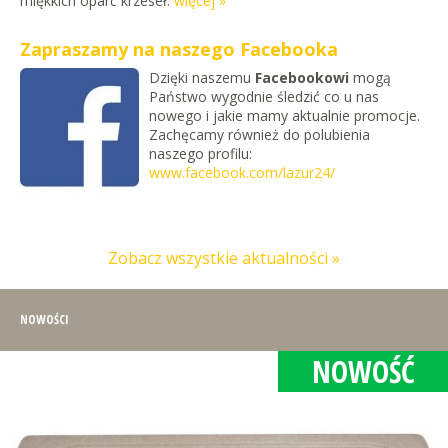
miękkich oparć krzeseł.
więcej »
Zapraszamy na naszego Facebooka
Dzięki naszemu
Facebookowi
mogą
Państwo wygodnie śledzić co u nas
nowego i jakie mamy aktualnie promocje.
Zachęcamy również do polubienia
naszego profilu:
www.facebook.com/lazur24/
Zobacz wszystkie aktualności »
NOWOŚCI
NOWOŚĆ