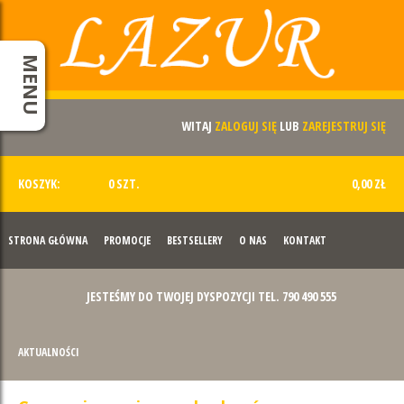
MENU
WITAJ
ZALOGUJ SIĘ
LUB
ZAREJESTRUJ SIĘ
KOSZYK:
0 SZT.
0,00 ZŁ
STRONA GŁÓWNA
PROMOCJE
BESTSELLERY
O NAS
KONTAKT
JESTEŚMY DO TWOJEJ DYSPOZYCJI TEL. 790 490 555
AKTUALNOŚCI