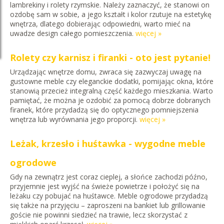
lambrekiny i rolety rzymskie. Należy zaznaczyć, że stanowi on
ozdobę sam w sobie, a jego kształt i kolor rzutuje na estetykę
wnętrza, dlatego dobierając odpowiedni, warto mieć na
uwadze design całego pomieszczenia.
więcej »
Rolety czy karnisz i firanki - oto jest pytanie!
Urządzając wnętrze domu, zwraca się zazwyczaj uwagę na
gustowne meble czy eleganckie dodatki, pomijając okna, które
stanowią przecież integralną część każdego mieszkania. Warto
pamiętać, że można je ozdobić za pomocą dobrze dobranych
firanek, które przydadzą się do optycznego pomniejszenia
wnętrza lub wyrównania jego proporcji.
więcej »
Leżak, krzesło i huśtawka - wygodne meble
ogrodowe
Gdy na zewnątrz jest coraz cieplej, a słońce zachodzi późno,
przyjemnie jest wyjść na świeże powietrze i położyć się na
leżaku czy pobujać na huśtawce. Meble ogrodowe przydadzą
się także na przyjęciu – zaproszeni na bankiet lub grillowanie
goście nie powinni siedzieć na trawie, lecz skorzystać z