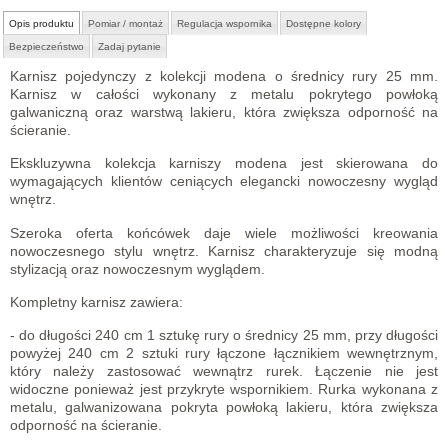
Opis produktu
Pomiar / montaż
Regulacja wspornika
Dostępne kolory
Bezpieczeństwo
Zadaj pytanie
Karnisz pojedynczy z kolekcji modena
o średnicy rury 25 mm.
Karnisz w całości wykonany
z metalu pokrytego powłoką
galwaniczną oraz warstwą lakieru, która zwiększa odporność na
ścieranie.
Ekskluzywna kolekcja karniszy modena jest skierowana do
wymagających klientów ceniących elegancki nowoczesny wygląd
wnętrz.
Szeroka oferta końcówek daje wiele możliwości kreowania
nowoczesnego stylu wnętrz. Karnisz charakteryzuje się modną
stylizacją oraz nowoczesnym wyglądem.
Kompletny karnisz zawiera:
- do długości 240 cm 1 sztukę rury o średnicy 25 mm, przy długości
powyżej 240 cm 2 sztuki rury łączone łącznikiem wewnętrznym,
który należy zastosować wewnątrz rurek. Łączenie nie jest
widoczne ponieważ jest przykryte wspornikiem. Rurka wykonana z
metalu, galwanizowana pokryta powłoką lakieru, która zwiększa
odporność na ścieranie.