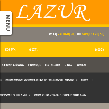
MENU
WITAJ
ZALOGUJ SIĘ
LUB
ZAREJESTRUJ SIĘ
KOSZYK:
0 SZT.
0,00 ZŁ
STRONA GŁÓWNA
PROMOCJE
BESTSELLERY
O NAS
KONTAKT
>>
KARNISZE METALOWE, NOWOCZESNE, ŚCIENNE, SUFITOWE, POJEDYNCZE I PODWÓJNE
>>
MODENA
>>
POJEDYNCZE FI 25 - RURA GŁADKA
>>
KARNISZ BELLUNO SATYNA NIKIEL, POJEDYNCZY 25 RURA GŁADKA