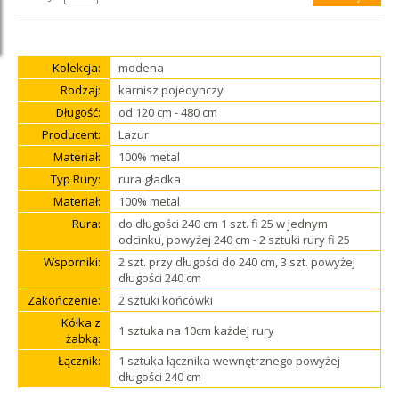
Kolekcja:
modena
Rodzaj:
karnisz pojedynczy
Długość:
od 120 cm - 480 cm
Producent:
Lazur
Materiał:
100% metal
Typ Rury:
rura gładka
Materiał:
100% metal
Rura:
do długości 240 cm 1 szt. fi 25 w jednym
odcinku, powyżej 240 cm - 2 sztuki rury fi 25
Wsporniki:
2 szt. przy długości do 240 cm, 3 szt. powyżej
długości 240 cm
Zakończenie:
2 sztuki końcówki
Kółka z
1 sztuka na 10cm każdej rury
żabką:
Łącznik:
1 sztuka łącznika wewnętrznego powyżej
długości 240 cm