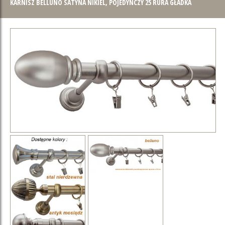
KARNISZ BELLUNO SATYNA NIKIEL, POJEDYNCZY 25 RURA GŁADKA