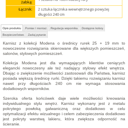
żabką:
Łącznik:
2 sztuka łącznika wewnętrznego powyżej
długości 240 cm
Opis produktu
Pomiar / montaż
Regulacja wspornika
Dostępne kolory
Bezpieczeństwo
Zadaj pytanie
Karnisz z kolekcji Modena o średnicy rurek 25 + 19 mm to
nowoczesne rozwiązania skierowane dla większych pomieszczeń,
salonów, stylowych pomieszczeń.
Kolekcja Modena jest dla wymagających klientów ceniących
elegancki nowoczesny ale też nadający stylowy efekt wnętrza.
Dbając o zwiększenie możliwości zastosowań dla Państwa, karnisz
posiada większą średnicę rurki. Dzięki takiemu rozwiązaniu karnisz
nawet przy długościach 240 cm nie wymaga stosowania
dodatkowych wsporników.
Szeroka oferta końcówek daje wiele możliwości kreowania
indywidualnego stylu wnętrz. Karnisz wykonany jest z metalu
pokrytego powłoką galwaniczną oraz dodatkowo w celu
optymalizacji efektu wizualnego i celem zabezpieczenia dodatkowo
jest pokryty warstwą lakieru, która zwiększa odporność na
ścieranie.