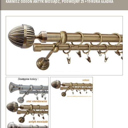
KARNISZ ODEON ANTYK MOSIĄDZ, PODWÓJNY 25 +19 RURA GŁADKA