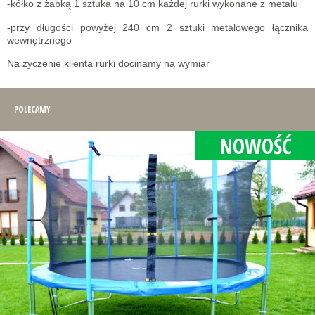
-kółko z żabką 1 sztuka na 10 cm każdej rurki wykonane z metalu
-przy długości powyżej 240 cm 2 sztuki metalowego łącznika
wewnętrznego
Na życzenie klienta rurki docinamy na wymiar
POLECAMY
NOWOŚĆ