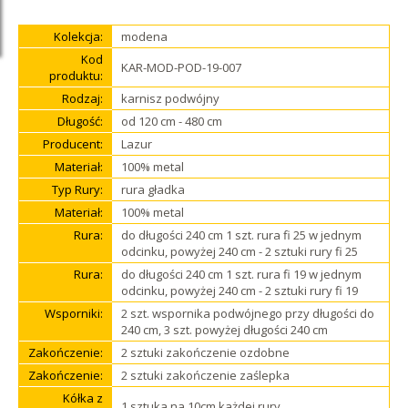
Kolekcja:
modena
Kod
KAR-MOD-POD-19-007
produktu:
Rodzaj:
karnisz podwójny
Długość:
od 120 cm - 480 cm
Producent:
Lazur
Materiał:
100% metal
Typ Rury:
rura gładka
Materiał:
100% metal
Rura:
do długości 240 cm 1 szt. rura fi 25 w jednym
odcinku, powyżej 240 cm - 2 sztuki rury fi 25
Rura:
do długości 240 cm 1 szt. rura fi 19 w jednym
odcinku, powyżej 240 cm - 2 sztuki rury fi 19
Wsporniki:
2 szt. wspornika podwójnego przy długości do
240 cm, 3 szt. powyżej długości 240 cm
Zakończenie:
2 sztuki zakończenie ozdobne
Zakończenie:
2 sztuki zakończenie zaślepka
Kółka z
1 sztuka na 10cm każdej rury