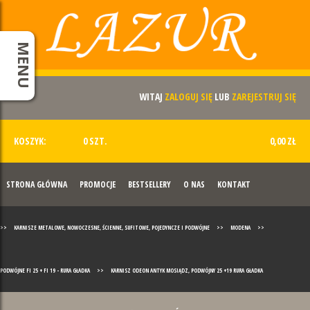
MENU
WITAJ
ZALOGUJ SIĘ
LUB
ZAREJESTRUJ SIĘ
KOSZYK:
0 SZT.
0,00 ZŁ
STRONA GŁÓWNA
PROMOCJE
BESTSELLERY
O NAS
KONTAKT
>>
KARNISZE METALOWE, NOWOCZESNE, ŚCIENNE, SUFITOWE, POJEDYNCZE I PODWÓJNE
>>
MODENA
>>
PODWÓJNE FI 25 + FI 19 - RURA GŁADKA
>>
KARNISZ ODEON ANTYK MOSIĄDZ, PODWÓJNY 25 +19 RURA GŁADKA