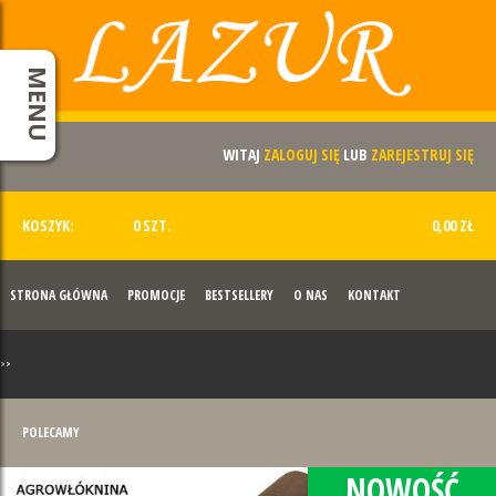
MENU
WITAJ
ZALOGUJ SIĘ
LUB
ZAREJESTRUJ SIĘ
KOSZYK:
0 SZT.
0,00 ZŁ
STRONA GŁÓWNA
PROMOCJE
BESTSELLERY
O NAS
KONTAKT
>>
POLECAMY
NOWOŚĆ