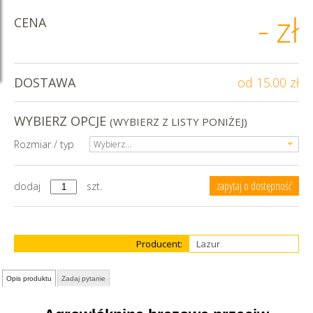
-
zł
CENA
DOSTAWA
od 15.00 zł
WYBIERZ OPCJE
(WYBIERZ Z LISTY PONIŻEJ)
Rozmiar / typ
Wybierz...
zapytaj o dostępność
dodaj
szt.
Producent:
Lazur
Opis produktu
Zadaj pytanie