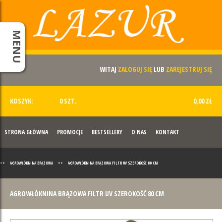
MENU
WITAJ
ZALOGUJ SIĘ
LUB
ZAREJESTRUJ SIĘ
KOSZYK:
0 SZT.
0,00 ZŁ
STRONA GŁÓWNA
PROMOCJE
BESTSELLERY
O NAS
KONTAKT
>>
AGROWŁÓKNINA BRĄZOWA
>>
AGROWŁÓKNINA BRĄZOWA FILTR UV SZEROKOŚĆ 80 CM
AGROWŁÓKNINA BRĄZOWA FILTR UV SZEROKOŚĆ 80 CM