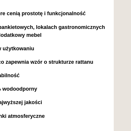
re cenią prostotę i funkcjonalność
bankietowych, lokalach gastronomicznych
 dodatkowy mebel
 w użytkowaniu
 zapewnia wzór o strukturze rattanu
abilność
 % wodoodporny
najwyższej jakości
nki atmosferyczne