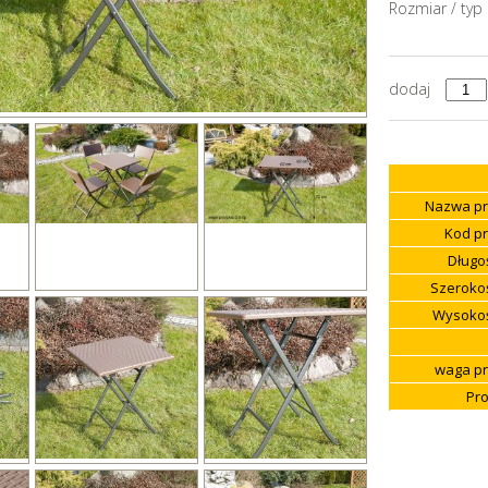
Rozmiar / typ
dodaj
Nazwa pr
Kod pr
Długoś
Szerokoś
Wysokoś
waga pr
Pro