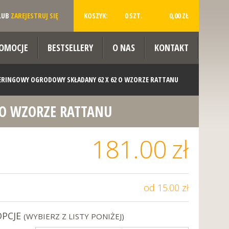
LUB
ZAREJESTRUJ SIĘ
KOSZYK:
0 SZT.
0,00 ZŁ
OMOCJE
BESTSELLERY
O NAS
KONTAKT
ERINGOWY OGRODOWY SKŁADANY 62 X 62 O WZORZE RATTANU
 O WZORZE RATTANU
181.00
zł
od 15.00 zł
OPCJE
(WYBIERZ Z LISTY PONIŻEJ)