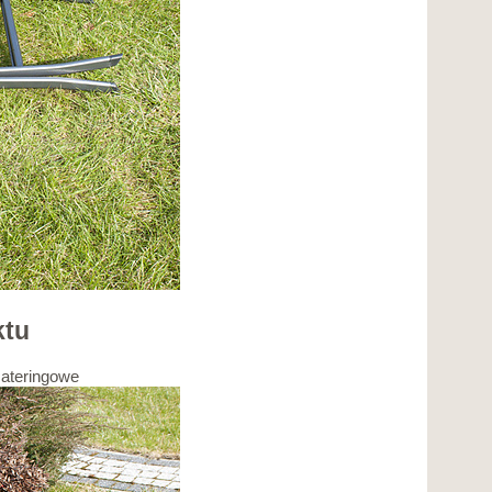
ktu
cateringowe