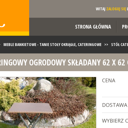
WITAJ
ZALOGUJ SIĘ
STRONA GŁÓWNA
PR
>
MEBLE BANKIETOWE - TANIE STOŁY OKRĄGŁE, CATERINGOWE
>>
STÓŁ CAT
RINGOWY OGRODOWY SKŁADANY 62 X 62
CENA
DOSTAWA
WYBIERZ 