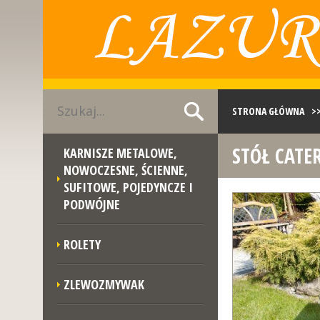
STRONA GŁÓWNA
>
STÓŁ CATE
KARNISZE METALOWE,
NOWOCZESNE, ŚCIENNE,
SUFITOWE, POJEDYNCZE I
PODWÓJNE
ROLETY
ZLEWOZMYWAK