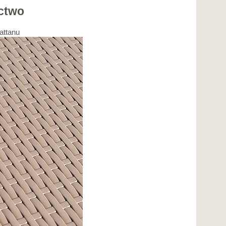
ctwo
attanu