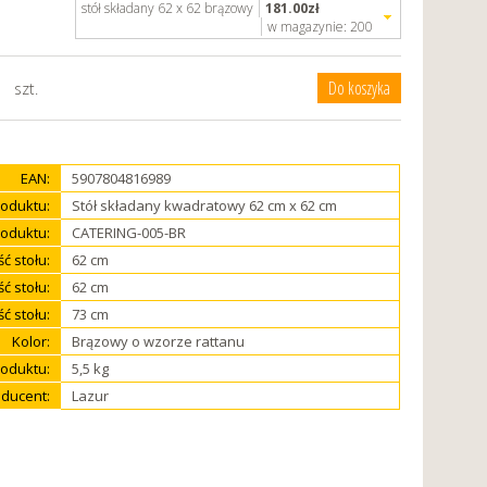
stół składany 62 x 62 brązowy
181.00
zł
w magazynie:
200
szt.
EAN:
5907804816989
oduktu:
Stół składany kwadratowy 62 cm x 62 cm
oduktu:
CATERING-005-BR
ć stołu:
62 cm
ć stołu:
62 cm
ć stołu:
73 cm
Kolor:
Brązowy o wzorze rattanu
oduktu:
5,5 kg
ducent:
Lazur