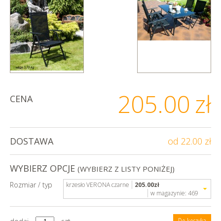
205.00
zł
CENA
DOSTAWA
od 22.00 zł
WYBIERZ OPCJE
(WYBIERZ Z LISTY PONIŻEJ)
Rozmiar / typ
krzesło VERONA czarne
205.00
zł
w magazynie:
469