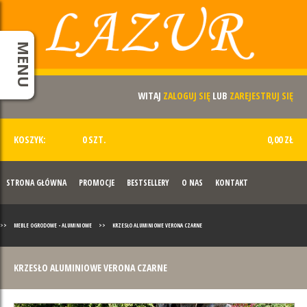
MENU
WITAJ
ZALOGUJ SIĘ
LUB
ZAREJESTRUJ SIĘ
KOSZYK:
0 SZT.
0,00 ZŁ
STRONA GŁÓWNA
PROMOCJE
BESTSELLERY
O NAS
KONTAKT
>>
MEBLE OGRODOWE - ALUMINIOWE
>>
KRZESŁO ALUMINIOWE VERONA CZARNE
KRZESŁO ALUMINIOWE VERONA CZARNE