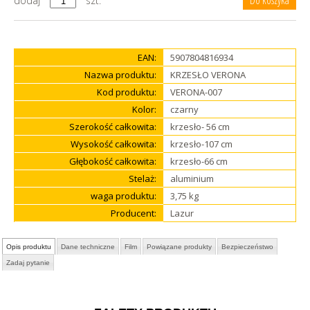
dodaj
szt.
EAN:
5907804816934
Nazwa produktu:
KRZESŁO VERONA
Kod produktu:
VERONA-007
Kolor:
czarny
Szerokość całkowita:
krzesło- 56 cm
Wysokość całkowita:
krzesło-107 cm
Głębokość całkowita:
krzesło-66 cm
Stelaż:
aluminium
waga produktu:
3,75 kg
Producent:
Lazur
Opis produktu
Dane techniczne
Film
Powiązane produkty
Bezpieczeństwo
Zadaj pytanie