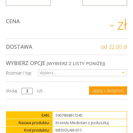
-
zł
CENA
DOSTAWA
od 22.00 zł
WYBIERZ OPCJE
(WYBIERZ Z LISTY PONIŻEJ)
Rozmiar / typ
Wybierz...
zapytaj o dostępność
dodaj
szt.
EAN:
5907804817245
Nazwa produktu:
Krzesło Mediolan z poduszką
Kod produktu:
MEDIOLAN-011