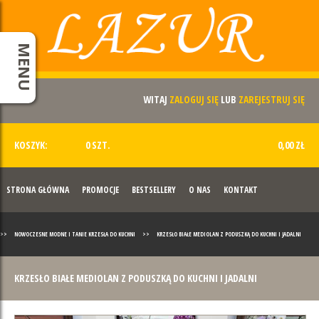
MENU
WITAJ
ZALOGUJ SIĘ
LUB
ZAREJESTRUJ SIĘ
KOSZYK:
0 SZT.
0,00 ZŁ
STRONA GŁÓWNA
PROMOCJE
BESTSELLERY
O NAS
KONTAKT
>>
NOWOCZESNE MODNE I TANIE KRZESŁA DO KUCHNI
>>
KRZESŁO BIAŁE MEDIOLAN Z PODUSZKĄ DO KUCHNI I JADALNI
KRZESŁO BIAŁE MEDIOLAN Z PODUSZKĄ DO KUCHNI I JADALNI