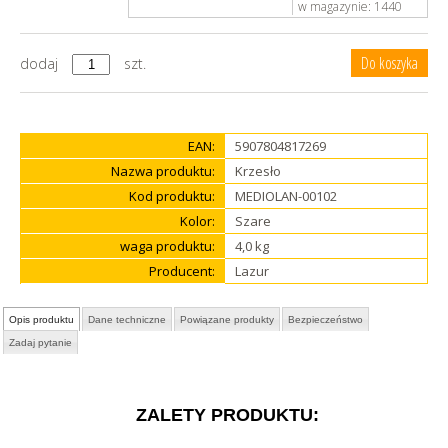
w magazynie:
1440
dodaj
szt.
EAN:
5907804817269
Nazwa produktu:
Krzesło
Kod produktu:
MEDIOLAN-00102
Kolor:
Szare
waga produktu:
4,0 kg
Producent:
Lazur
Opis produktu
Dane techniczne
Powiązane produkty
Bezpieczeństwo
Zadaj pytanie
ZALETY PRODUKTU: