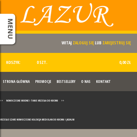
MENU
WITAJ
ZALOGUJ SIĘ
LUB
ZAREJESTRUJ SIĘ
KOSZYK:
0 SZT.
0,00 ZŁ
STRONA GŁÓWNA
PROMOCJE
BESTSELLERY
O NAS
KONTAKT
>>
NOWOCZESNE MODNE I TANIE KRZESŁA DO KUCHNI
>>
KRZESŁO SZARE NOWOCZESNE KOLEKCJA MEDIOLAN DO KUCHNI I JADALNI