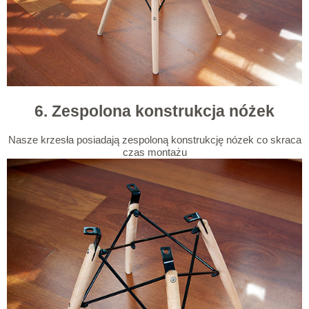
6. Zespolona konstrukcja nóżek
Nasze krzesła posiadają zespoloną konstrukcję nózek co skraca
czas montażu