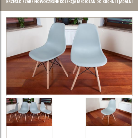
KRZESŁO SZARE NOWOCZESNE KOLEKCJA MEDIOLAN DO KUCHNI I JADALNI