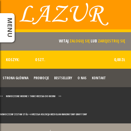
MENU
WITAJ
ZALOGUJ SIĘ
LUB
ZAREJESTRUJ SIĘ
KOSZYK:
0 SZT.
0,00 ZŁ
STRONA GŁÓWNA
PROMOCJE
BESTSELLERY
O NAS
KONTAKT
>>
NOWOCZESNE MODNE I TANIE KRZESŁA DO KUCHNI
>>
NOWOCZESNY ZESTAW STÓŁ + 4 KRZESŁA KOLEKCJA MEDIOLAN KWADRATOWY GRAFITOWY