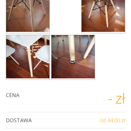
-
zł
CENA
DOSTAWA
od 44.00 zł