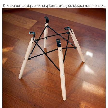
Krzesła posiadają zespoloną konstrukcję co skraca nas montażu