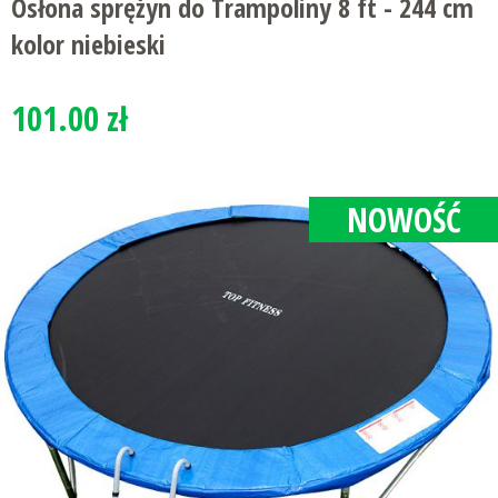
Osłona sprężyn do Trampoliny 8 ft - 244 cm
kolor niebieski
101.00 zł
NOWOŚĆ