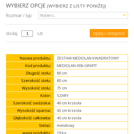
WYBIERZ OPCJE
(WYBIERZ Z LISTY PONIŻEJ)
Rozmiar / typ
Wybierz...
zapytaj o dostępność
dodaj
szt.
Nazwa produktu:
ZESTAW MEDIOLAN KWADRATOWY
Kod produktu:
MEDIOLAN-006-GRAFIT
Długość stołu:
80 cm
Szerokość stołu:
80 cm
Wysokość stołu:
75 cm
Kolor:
SZARY
Szerokość siedziska:
46 cm krzesła
Wysokość oparcia:
43 cm krzesła
Głębokość całkowita:
40 cm krzesła
Stelaż:
metalowy
waga produktu:
29 kg