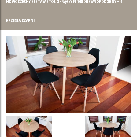
NOWOCZESNY ZESTAW STÓŁ OKRĄGŁY FI 100 DREWNOPODOBNY + 4
KRZESŁA CZARNE