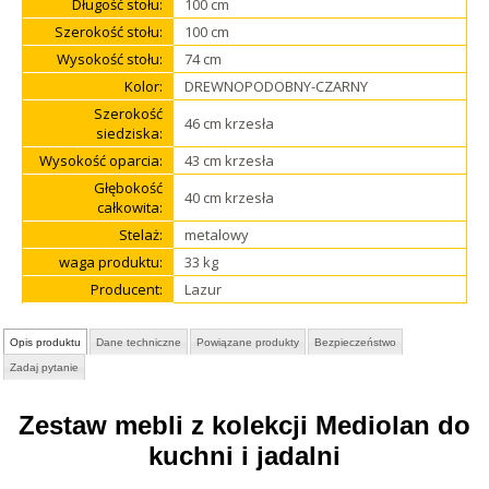
Długość stołu:
100 cm
Szerokość stołu:
100 cm
Wysokość stołu:
74 cm
Kolor:
DREWNOPODOBNY-CZARNY
Szerokość
46 cm krzesła
siedziska:
Wysokość oparcia:
43 cm krzesła
Głębokość
40 cm krzesła
całkowita:
Stelaż:
metalowy
waga produktu:
33 kg
Producent:
Lazur
Opis produktu
Dane techniczne
Powiązane produkty
Bezpieczeństwo
Zadaj pytanie
Zestaw mebli z kolekcji Mediolan do
kuchni i jadalni