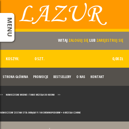
MENU
WITAJ
ZALOGUJ SIĘ
LUB
ZAREJESTRUJ SIĘ
KOSZYK:
0 SZT.
0,00 ZŁ
STRONA GŁÓWNA
PROMOCJE
BESTSELLERY
O NAS
KONTAKT
>>
NOWOCZESNE MODNE I TANIE KRZESŁA DO KUCHNI
>>
NOWOCZESNY ZESTAW STÓŁ OKRĄGŁY FI 100 DREWNOPODOBNY + 4 KRZESŁA CZARNE