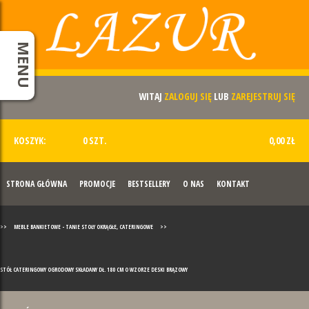
MENU
WITAJ
ZALOGUJ SIĘ
LUB
ZAREJESTRUJ SIĘ
KOSZYK:
0 SZT.
0,00 ZŁ
STRONA GŁÓWNA
PROMOCJE
BESTSELLERY
O NAS
KONTAKT
>>
MEBLE BANKIETOWE - TANIE STOŁY OKRĄGŁE, CATERINGOWE
>>
STÓŁ CATERINGOWY OGRODOWY SKŁADANY DŁ. 180 CM O WZORZE DESKI BRĄZOWY