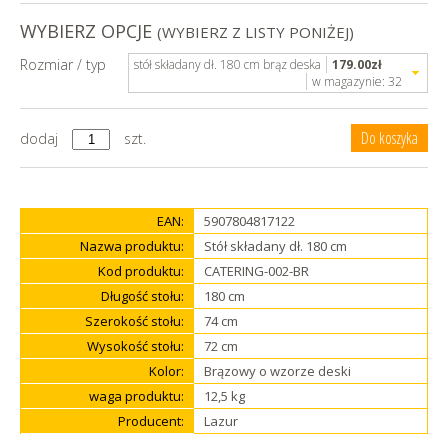
WYBIERZ OPCJE
(WYBIERZ Z LISTY PONIŻEJ)
Rozmiar / typ
stół składany dł. 180 cm brąz deska
179.00
zł
w magazynie:
32
dodaj
szt.
EAN:
5907804817122
Nazwa produktu:
Stół składany dł. 180 cm
Kod produktu:
CATERING-002-BR
Długość stołu:
180 cm
Szerokość stołu:
74 cm
Wysokość stołu:
72 cm
Kolor:
Brązowy o wzorze deski
waga produktu:
12,5 kg
Producent:
Lazur