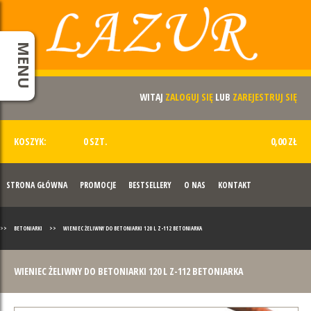
MENU
WITAJ
ZALOGUJ SIĘ
LUB
ZAREJESTRUJ SIĘ
KOSZYK:
0 SZT.
0,00 ZŁ
STRONA GŁÓWNA
PROMOCJE
BESTSELLERY
O NAS
KONTAKT
>>
BETONIARKI
>>
WIENIEC ŻELIWNY DO BETONIARKI 120 L Z-112 BETONIARKA
WIENIEC ŻELIWNY DO BETONIARKI 120 L Z-112 BETONIARKA