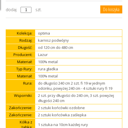
dodaj
szt.
Kolekcja:
optima
Rodzaj:
karnisz podwójny
Długość:
od 120 cm do 480 cm
Producent:
Lazur
Materiał:
100% metal
Typ Rury:
rura gładka
Materiał:
100% metal
Rura:
do długości 240 cm 2 szt. fi 19 w jednym
odcinku, powyżej 240 cm - 4 sztuki rury fi 19
Wsporniki:
2 szt. przy długości do 240 cm, 3 szt. powyżej
długości 240 cm
Zakończenie:
2 sztuki końcówki ozdobne
Zakończenie:
2 sztuki końcówka zaślepka
Kółka z
1 sztuka na 10cm każdej rury
żabką: