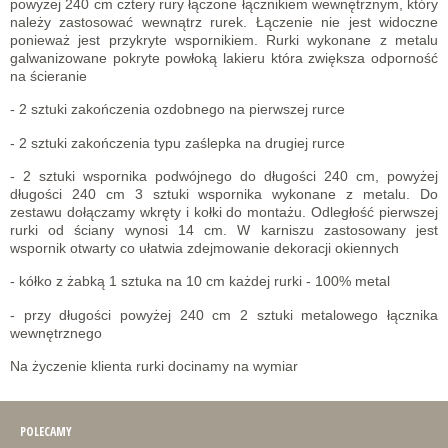
powyżej 240 cm cztery rury łączone łącznikiem wewnętrznym, który
należy zastosować wewnątrz rurek. Łączenie nie jest widoczne
ponieważ jest przykryte wspornikiem. Rurki wykonane z metalu
galwanizowane pokryte powłoką lakieru która zwiększa odporność
na ścieranie
- 2 sztuki zakończenia ozdobnego na pierwszej rurce
- 2 sztuki zakończenia typu zaślepka na drugiej rurce
- 2 sztuki wspornika podwójnego do długości 240 cm, powyżej
długości 240 cm 3 sztuki wspornika wykonane z metalu. Do
zestawu dołączamy wkręty i kołki do montażu. Odległość pierwszej
rurki od ściany wynosi 14 cm. W karniszu zastosowany jest
wspornik otwarty co ułatwia zdejmowanie dekoracji okiennych
- kółko z żabką 1 sztuka na 10 cm każdej rurki - 100% metal
- przy długości powyżej 240 cm 2 sztuki metalowego łącznika
wewnętrznego
Na życzenie klienta rurki docinamy na wymiar
POLECAMY