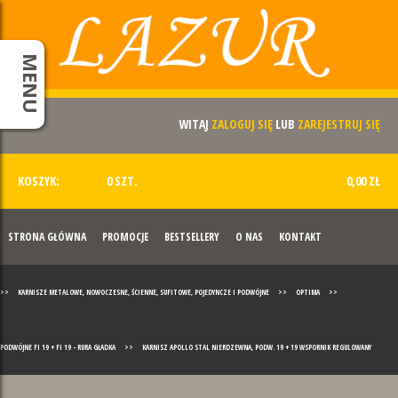
MENU
WITAJ
ZALOGUJ SIĘ
LUB
ZAREJESTRUJ SIĘ
KOSZYK:
0 SZT.
0,00 ZŁ
STRONA GŁÓWNA
PROMOCJE
BESTSELLERY
O NAS
KONTAKT
>>
KARNISZE METALOWE, NOWOCZESNE, ŚCIENNE, SUFITOWE, POJEDYNCZE I PODWÓJNE
>>
OPTIMA
>>
PODWÓJNE FI 19 + FI 19 - RURA GŁADKA
>>
KARNISZ APOLLO STAL NIERDZEWNA, PODW. 19 + 19 WSPORNIK REGULOWANY