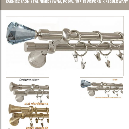
KARNISZ FAON STAL NIERDZEWNA, PODW. 19 + 19 WSPORNIK REGULOWANY