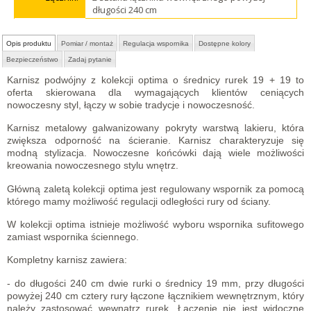
długości 240 cm
Opis produktu
Pomiar / montaż
Regulacja wspornika
Dostępne kolory
Bezpieczeństwo
Zadaj pytanie
Karnisz podwójny z kolekcji optima o średnicy rurek 19 + 19 to
oferta skierowana dla wymagających klientów ceniących
nowoczesny styl, łączy w sobie tradycje i nowoczesność.
Karnisz metalowy galwanizowany pokryty warstwą lakieru, która
zwiększa odporność na ścieranie. Karnisz charakteryzuje się
modną stylizacja. Nowoczesne końcówki dają wiele możliwości
kreowania nowoczesnego stylu wnętrz.
Główną zaletą kolekcji optima jest regulowany wspornik za pomocą
którego mamy możliwość regulacji odległości rury od ściany.
W kolekcji optima istnieje możliwość wyboru wspornika sufitowego
zamiast wspornika ściennego.
Kompletny karnisz zawiera:
- do długości 240 cm dwie rurki o średnicy 19 mm, przy długości
powyżej 240 cm cztery rury łączone łącznikiem wewnętrznym, który
należy zastosować wewnątrz rurek. Łączenie nie jest widoczne