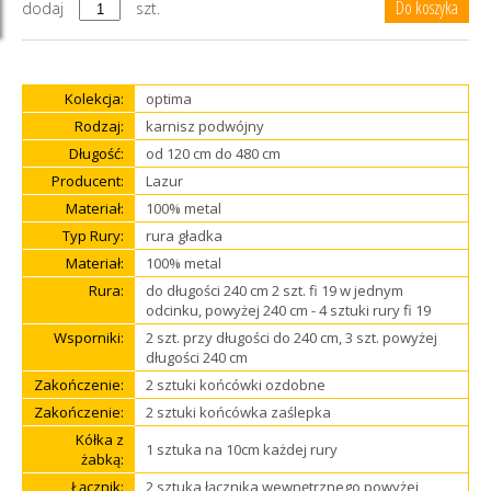
dodaj
szt.
Kolekcja:
optima
Rodzaj:
karnisz podwójny
Długość:
od 120 cm do 480 cm
Producent:
Lazur
Materiał:
100% metal
Typ Rury:
rura gładka
Materiał:
100% metal
Rura:
do długości 240 cm 2 szt. fi 19 w jednym
odcinku, powyżej 240 cm - 4 sztuki rury fi 19
Wsporniki:
2 szt. przy długości do 240 cm, 3 szt. powyżej
długości 240 cm
Zakończenie:
2 sztuki końcówki ozdobne
Zakończenie:
2 sztuki końcówka zaślepka
Kółka z
1 sztuka na 10cm każdej rury
żabką:
Łącznik:
2 sztuka łącznika wewnętrznego powyżej