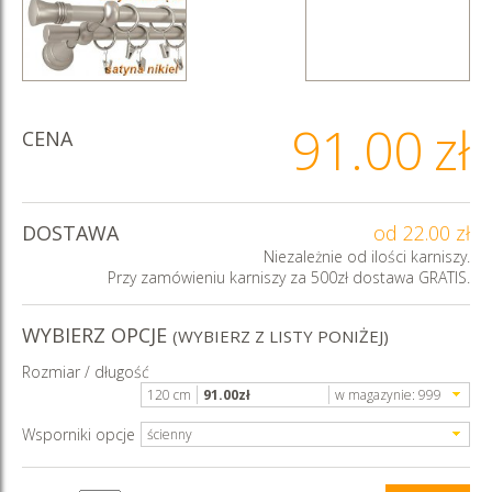
91.00
zł
CENA
DOSTAWA
od 22.00 zł
Niezależnie od ilości karniszy.
Przy zamówieniu karniszy za 500zł dostawa GRATIS.
WYBIERZ OPCJE
(WYBIERZ Z LISTY PONIŻEJ)
Rozmiar / długość
120 cm
91.00
zł
w magazynie:
999
Wsporniki opcje
ścienny