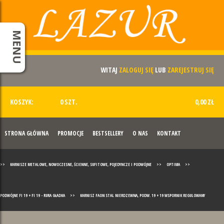
MENU
WITAJ
ZALOGUJ SIĘ
LUB
ZAREJESTRUJ SIĘ
KOSZYK:
0 SZT.
0,00 ZŁ
STRONA GŁÓWNA
PROMOCJE
BESTSELLERY
O NAS
KONTAKT
>>
KARNISZE METALOWE, NOWOCZESNE, ŚCIENNE, SUFITOWE, POJEDYNCZE I PODWÓJNE
>>
OPTIMA
>>
PODWÓJNE FI 19 + FI 19 - RURA GŁADKA
>>
KARNISZ FAON STAL NIERDZEWNA, PODW. 19 + 19 WSPORNIK REGULOWANY