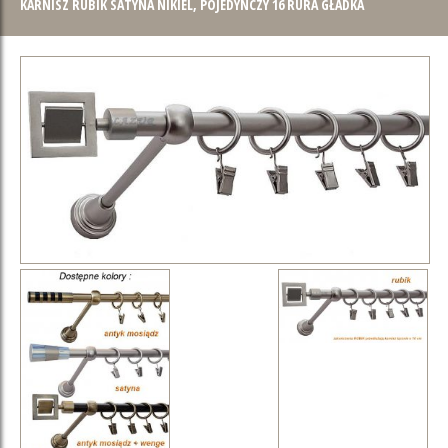
KARNISZ RUBIK SATYNA NIKIEL, POJEDYNCZY 16 RURA GŁADKA