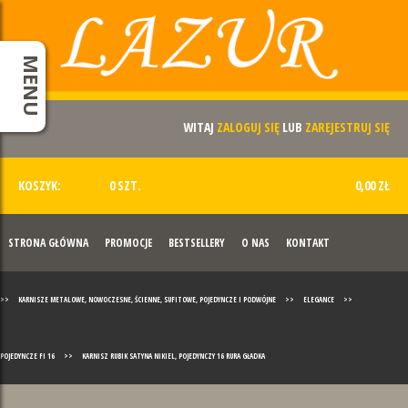
MENU
WITAJ
ZALOGUJ SIĘ
LUB
ZAREJESTRUJ SIĘ
KOSZYK:
0 SZT.
0,00 ZŁ
STRONA GŁÓWNA
PROMOCJE
BESTSELLERY
O NAS
KONTAKT
>>
KARNISZE METALOWE, NOWOCZESNE, ŚCIENNE, SUFITOWE, POJEDYNCZE I PODWÓJNE
>>
ELEGANCE
>>
POJEDYNCZE FI 16
>>
KARNISZ RUBIK SATYNA NIKIEL, POJEDYNCZY 16 RURA GŁADKA