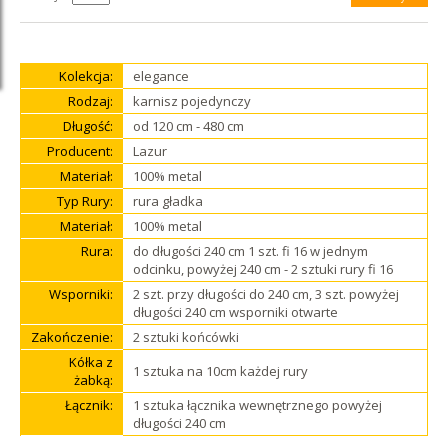
Kolekcja:
elegance
Rodzaj:
karnisz pojedynczy
Długość:
od 120 cm - 480 cm
Producent:
Lazur
Materiał:
100% metal
Typ Rury:
rura gładka
Materiał:
100% metal
Rura:
do długości 240 cm 1 szt. fi 16 w jednym
odcinku, powyżej 240 cm - 2 sztuki rury fi 16
Wsporniki:
2 szt. przy długości do 240 cm, 3 szt. powyżej
długości 240 cm wsporniki otwarte
Zakończenie:
2 sztuki końcówki
Kółka z
1 sztuka na 10cm każdej rury
żabką:
Łącznik:
1 sztuka łącznika wewnętrznego powyżej
długości 240 cm