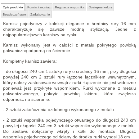
Opis produktu
Pomiar / montaż
Regulacja wspornika
Dostępne kolory
Bezpieczeństwo
Zadaj pytanie
Karnisz pojedynczy z kolekcji elegance o średnicy rury 16 mm
charakteryzuje się zawsze modną stylizacją. Jedne z
najpopularniejszych karniszy na rynku.
Karnisz wykonany jest w całości z metalu pokrytego powłoką
galwaniczną odporną na ścieranie.
Kompletny karnisz zawiera:
- do długości 240 cm 1 sztukę rury o średnicy 16 mm, przy długości
powyżej 240 cm 2 sztuki rury łączone łącznikiem wewnętrznym,
który należy zastosować wewnątrz rurki. Łączenie nie jest widoczne
ponieważ jest przykryte wspornikiem. Rurki wykonane z metalu
galwanizowanego, pokryte powłoką lakieru, która zwiększa
odporność na ścieranie.
- 2 sztuki zakończenia ozdobnego wykonanego z metalu
- 2 sztuki wspornika pojedynczego otwartego do długości 240 cm
powyżej długości 240 cm 3 sztuki wspornika wykonanego z metalu.
Do zestawu dołączamy wkręty i kołki do montażu. Długość
wspornika pojedynczego od ściany do środka rurki wynosi 18 cm