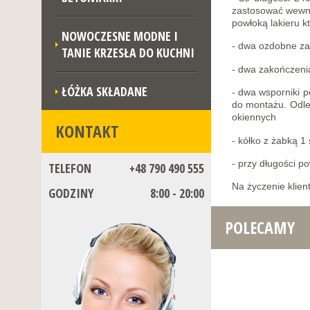
zastosować wewną
powłoką lakieru k
NOWOCZESNE MODNE I
- dwa ozdobne za
TANIE KRZESŁA DO KUCHNI
- dwa zakończenia
ŁÓŻKA SKŁADANE
- dwa wsporniki p
do montażu. Odleg
okiennych
KONTAKT
- kółko z żabką 1
- przy długości 
TELEFON
+48 790 490 555
Na życzenie klien
GODZINY
8:00 - 20:00
POLECAMY