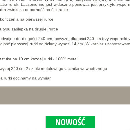
trz rurek. Łączenie nie jest widoczne ponieważ jest przykryte wspor
tóra zwiększa odporność na ścieranie
kończenia na pierwszej rurce
 typu zaślepka na drugiej rurce
odwójne do długości 240 cm, powyżej długości 240 cm trzy wsporniki 
łość pierwszej rurki od ściany wynosi 14 cm. W karniszu zastosowany
 sztuka na 10 cm każdej rurki - 100% metal
powyżej 240 cm 2 sztuki metalowego łącznika wewnętrznego
ta rurki docinamy na wymiar
NOWOŚĆ