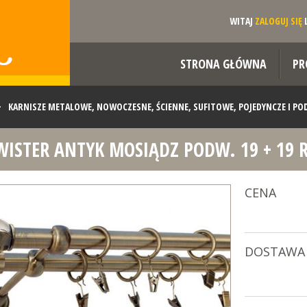
WITAJ
ZALOGUJ SIĘ
STRONA GŁÓWNA
PR
>
KARNISZE METALOWE, NOWOCZESNE, ŚCIENNE, SUFITOWE, POJEDYNCZE I P
WISTER ANTYK MOSIĄDZ PODW. 19 + 19 
19 - RURA GŁADKA
>>
KARNISZ TWISTER ANTYK MOSIĄDZ PODW. 19 + 19 RURA
CENA
DOSTAWA