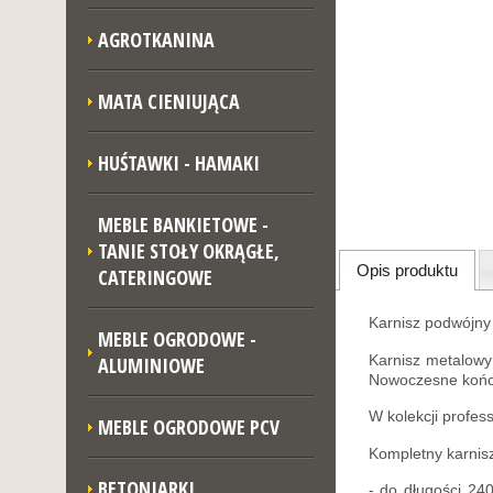
AGROTKANINA
MATA CIENIUJĄCA
HUŚTAWKI - HAMAKI
MEBLE BANKIETOWE -
TANIE STOŁY OKRĄGŁE,
Opis produktu
CATERINGOWE
Karnisz podwójny 
MEBLE OGRODOWE -
Karnisz metalowy 
ALUMINIOWE
Nowoczesne końcó
W kolekcji profes
MEBLE OGRODOWE PCV
Kompletny karnisz
BETONIARKI
- do długości 24