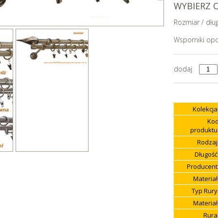
WYBIERZ 
Rozmiar / dłu
Wsporniki opc
dodaj
Kolekcja
Ko
produktu
Rodzaj
Długość
Producent
Materiał
Typ Rury
Materiał
Rura