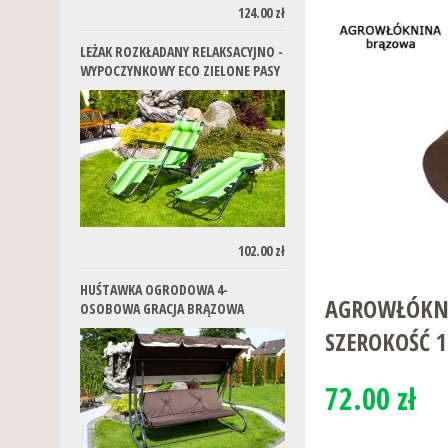
124.00 zł
LEŻAK ROZKŁADANY RELAKSACYJNO -
WYPOCZYNKOWY ECO ZIELONE PASY
102.00 zł
HUŚTAWKA OGRODOWA 4-
AGROWŁÓKNI
OSOBOWA GRACJA BRĄZOWA
SZEROKOŚĆ 
72.00 zł