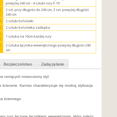
powyżej 240 cm - 4 sztuki rury fi 19
:
2 szt. przy długości do 240 cm, 3 szt. powyżej długości
240 cm
:
2 sztuki końcówki
:
2 sztuki końcówka zaślepka
z
1 sztuka na 10cm każdej rury
:
:
2 sztuka łącznika wewnętrznego powyżej długości 240
cm
Bezpieczeństwo
Zadaj pytanie
ów ceniących nowoczesny styl.
ścieranie. Karnisz charakteryzuje się modną stylizacja.
ka ściennego.
ery rury łączone łącznikiem wewnętrznym, który należy