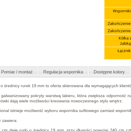
Wsporniki
Zakończenie
Zakończenie
Kółka 
żabką
Łącznik
Pomiar / montaż
Regulacja wspornika
Dostępne kolory
o średnicy rurek 19 mm to oferta skierowana dla wymagających klient
galwanizowany pokryty warstwą lakieru, która zwiększa odporność na 
wki dają wiele możliwości kreowania nowoczesnego stylu wnętrz.
sional istnieje możliwość wyboru wspornika sufitowego zamiast wsporni
 zawiera:
0 cm dwie rurki o średnicy 19 mm, przy długości powyżej 240 cm czt