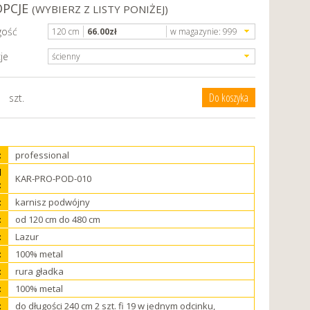
OPCJE
(WYBIERZ Z LISTY PONIŻEJ)
gość
120 cm
66.00
zł
w magazynie:
999
je
ścienny
szt.
:
professional
d
KAR-PRO-POD-010
:
:
karnisz podwójny
:
od 120 cm do 480 cm
:
Lazur
:
100% metal
:
rura gładka
:
100% metal
:
do długości 240 cm 2 szt. fi 19 w jednym odcinku,