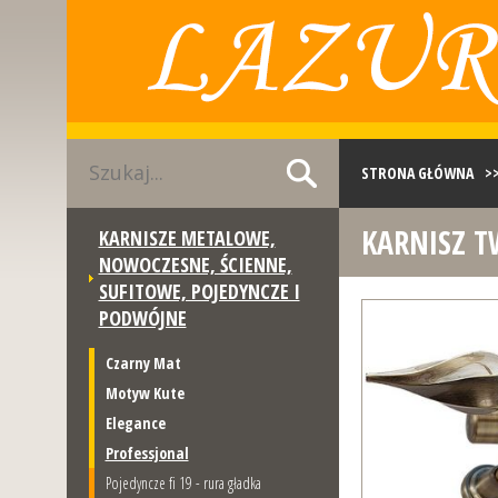
STRONA GŁÓWNA
>
KARNISZ T
KARNISZE METALOWE,
PODWÓJNE FI 19 + FI 
NOWOCZESNE, ŚCIENNE,
SUFITOWE, POJEDYNCZE I
PODWÓJNE
Czarny Mat
Motyw Kute
Elegance
Professjonal
Pojedyncze fi 19 - rura gładka