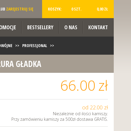
LUB
ZAREJESTRUJ SIĘ
KOSZYK:
0 SZT.
0,00 ZŁ
OMOCJE
BESTSELLERY
O NAS
KONTAKT
ODWÓJNE
>>
PROFESSJONAL
>>
RURA GŁADKA
 GŁADKA
66.00
zł
od 22.00 zł
Niezależnie od ilości karniszy.
Przy zamówieniu karniszy za 500zł dostawa GRATIS.