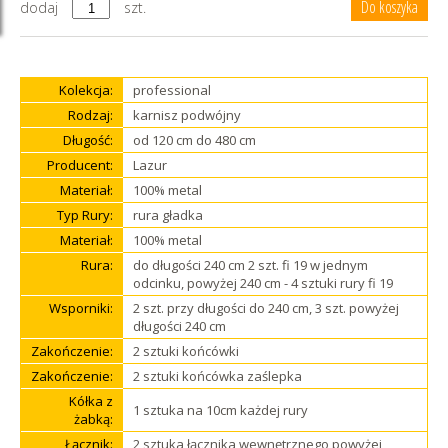
dodaj
szt.
Kolekcja:
professional
Rodzaj:
karnisz podwójny
Długość:
od 120 cm do 480 cm
Producent:
Lazur
Materiał:
100% metal
Typ Rury:
rura gładka
Materiał:
100% metal
Rura:
do długości 240 cm 2 szt. fi 19 w jednym
odcinku, powyżej 240 cm - 4 sztuki rury fi 19
Wsporniki:
2 szt. przy długości do 240 cm, 3 szt. powyżej
długości 240 cm
Zakończenie:
2 sztuki końcówki
Zakończenie:
2 sztuki końcówka zaślepka
Kółka z
1 sztuka na 10cm każdej rury
żabką:
Łącznik:
2 sztuka łącznika wewnętrznego powyżej