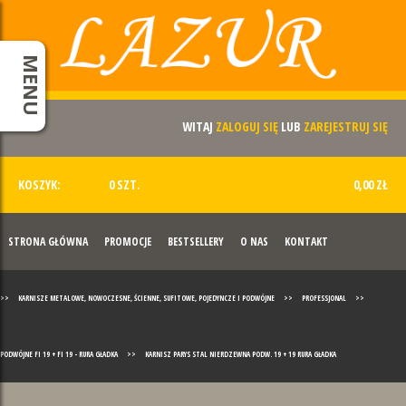
MENU
WITAJ
ZALOGUJ SIĘ
LUB
ZAREJESTRUJ SIĘ
KOSZYK:
0 SZT.
0,00 ZŁ
STRONA GŁÓWNA
PROMOCJE
BESTSELLERY
O NAS
KONTAKT
>>
KARNISZE METALOWE, NOWOCZESNE, ŚCIENNE, SUFITOWE, POJEDYNCZE I PODWÓJNE
>>
PROFESSJONAL
>>
PODWÓJNE FI 19 + FI 19 - RURA GŁADKA
>>
KARNISZ PARYS STAL NIERDZEWNA PODW. 19 + 19 RURA GŁADKA