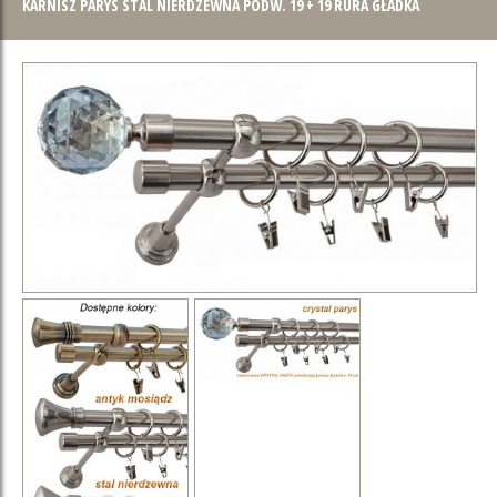
KARNISZ PARYS STAL NIERDZEWNA PODW. 19 + 19 RURA GŁADKA