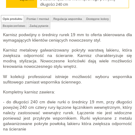
długości 240 cm
Opis produktu
Pomiar / montaż
Regulacja wspornika
Dostępne kolory
Bezpieczeństwo
Zadaj pytanie
Karnisz podwójny o średnicy rurek 19 mm to oferta skierowana dla
wymagających klientów ceniących nowoczesny styl.
Karnisz metalowy galwanizowany pokryty warstwą lakieru, która
zwiększa odporność na ścieranie. Karnisz charakteryzuje się
modną stylizacja. Nowoczesne końcówki dają wiele możliwości
kreowania nowoczesnego stylu wnętrz.
W kolekcji professional istnieje możliwość wyboru wspornika
sufitowego zamiast wspornika ściennego.
Kompletny karnisz zawiera:
- do długości 240 cm dwie rurki o średnicy 19 mm, przy długości
powyżej 240 cm cztery rury łączone łącznikiem wewnętrznym, który
należy zastosować wewnątrz rurek. Łączenie nie jest widoczne
ponieważ jest przykryte wspornikiem. Rurki wykonane z metalu
galwanizowane pokryte powłoką lakieru która zwiększa odporność
na ścieranie