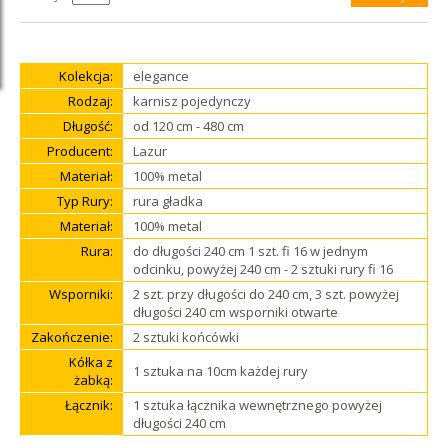
Kolekcja:
elegance
Rodzaj:
karnisz pojedynczy
Długość:
od 120 cm - 480 cm
Producent:
Lazur
Materiał:
100% metal
Typ Rury:
rura gładka
Materiał:
100% metal
Rura:
do długości 240 cm 1 szt. fi 16 w jednym
odcinku, powyżej 240 cm - 2 sztuki rury fi 16
Wsporniki:
2 szt. przy długości do 240 cm, 3 szt. powyżej
długości 240 cm wsporniki otwarte
Zakończenie:
2 sztuki końcówki
Kółka z
1 sztuka na 10cm każdej rury
żabką:
Łącznik:
1 sztuka łącznika wewnętrznego powyżej
długości 240 cm