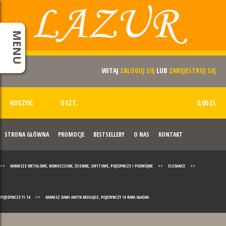
MENU
WITAJ
ZALOGUJ SIĘ
LUB
ZAREJESTRUJ SIĘ
KOSZYK:
0 SZT.
0,00 ZŁ
STRONA GŁÓWNA
PROMOCJE
BESTSELLERY
O NAS
KONTAKT
>>
KARNISZE METALOWE, NOWOCZESNE, ŚCIENNE, SUFITOWE, POJEDYNCZE I PODWÓJNE
>>
ELEGANCE
>>
POJEDYNCZE FI 16
>>
KARNISZ DAWI ANTYK MOSIĄDZ, POJEDYNCZY 16 RURA GŁADKA