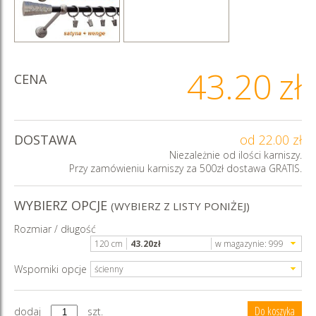
43.20
zł
CENA
DOSTAWA
od 22.00 zł
Niezależnie od ilości karniszy.
Przy zamówieniu karniszy za 500zł dostawa GRATIS.
WYBIERZ OPCJE
(WYBIERZ Z LISTY PONIŻEJ)
Rozmiar / długość
120 cm
43.20
zł
w magazynie:
999
Wsporniki opcje
ścienny
dodaj
szt.