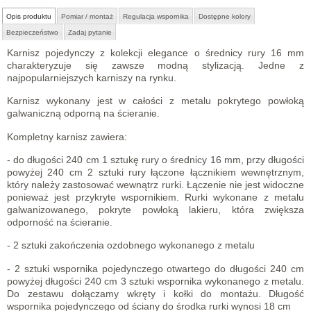
Opis produktu
Pomiar / montaż
Regulacja wspornika
Dostępne kolory
Bezpieczeństwo
Zadaj pytanie
Karnisz pojedynczy z kolekcji elegance o średnicy rury 16 mm
charakteryzuje się zawsze modną stylizacją. Jedne z
najpopularniejszych karniszy na rynku.
Karnisz wykonany jest w całości z metalu pokrytego powłoką
galwaniczną odporną na ścieranie.
Kompletny karnisz zawiera:
- do długości 240 cm 1 sztukę rury o średnicy 16 mm, przy długości
powyżej 240 cm 2 sztuki rury łączone łącznikiem wewnętrznym,
który należy zastosować wewnątrz rurki. Łączenie nie jest widoczne
ponieważ jest przykryte wspornikiem. Rurki wykonane z metalu
galwanizowanego, pokryte powłoką lakieru, która zwiększa
odporność na ścieranie.
- 2 sztuki zakończenia ozdobnego wykonanego z metalu
- 2 sztuki wspornika pojedynczego otwartego do długości 240 cm
powyżej długości 240 cm 3 sztuki wspornika wykonanego z metalu.
Do zestawu dołączamy wkręty i kołki do montażu. Długość
wspornika pojedynczego od ściany do środka rurki wynosi 18 cm