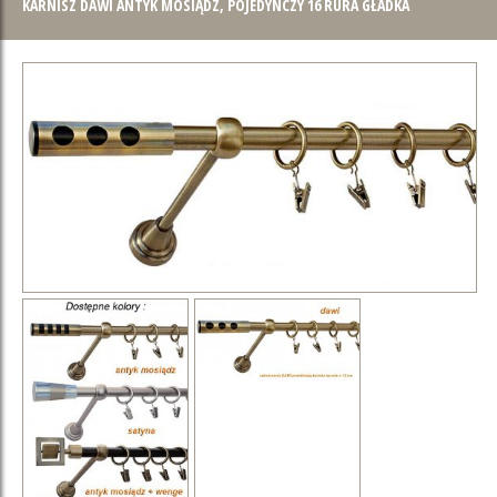
KARNISZ DAWI ANTYK MOSIĄDZ, POJEDYNCZY 16 RURA GŁADKA