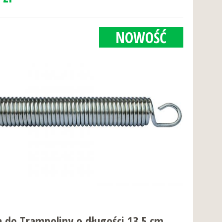
NOWOŚĆ
 do Trampoliny o długości 13,5 cm