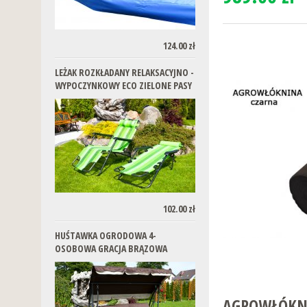
124.00 zł
LEŻAK ROZKŁADANY RELAKSACYJNO -
WYPOCZYNKOWY ECO ZIELONE PASY
102.00 zł
HUŚTAWKA OGRODOWA 4-
OSOBOWA GRACJA BRĄZOWA
AGROWŁÓKNI