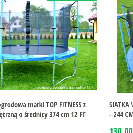
ogrodowa marki TOP FITNESS z
SIATKA
trzną o średnicy 374 cm 12 FT
- 244 
130.00