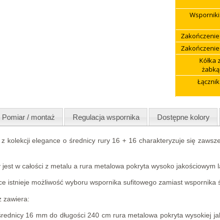
Wsporniki
Zakończenie
Zakończenie
Kółka 
żabką
Łącznik
Pomiar / montaż
Regulacja wspornika
Dostępne kolory
z kolekcji elegance o średnicy rury 16 + 16 charakteryzuje się zawsze
 jest w całości z metalu a rura metalowa pokryta wysoko jakościowym
ce istnieje możliwość wyboru wspornika sufitowego zamiast wspornika 
 zawiera:
 średnicy 16 mm do długości 240 cm rura metalowa pokryta wysokiej j