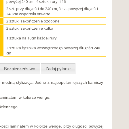
powyżej 240 cm - 4 sztuki rury fi 16
:
2 szt. przy długości do 240 cm, 3 szt. powyżej długości
240 cm wsporniki otwarte
:
2 sztuki zakończenie ozdobne
:
2 sztuki zakończenie kulka
z
1 sztuka na 10cm każdej rury
:
:
2 sztuka łącznika wewnętrznego powyżej długości 240
cm
Bezpieczeństwo
Zadaj pytanie
 modną stylizacją. Jedne z najpopularniejszych karniszy
 laminatem w kolorze wenge.
ściennego.
akości laminatem w kolorze wenge, przy długości powyżej