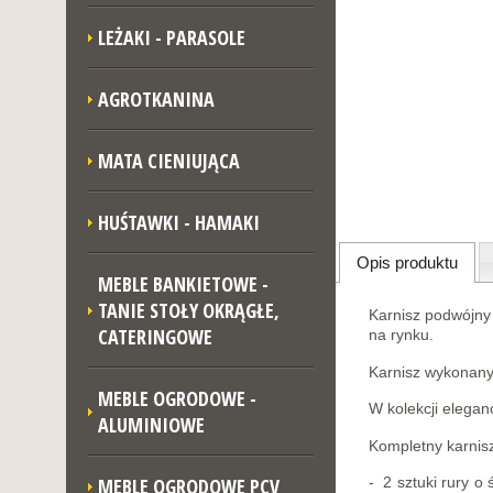
LEŻAKI - PARASOLE
AGROTKANINA
MATA CIENIUJĄCA
HUŚTAWKI - HAMAKI
Opis produktu
MEBLE BANKIETOWE -
TANIE STOŁY OKRĄGŁE,
Karnisz podwójny 
CATERINGOWE
na rynku.
Karnisz wykonany
MEBLE OGRODOWE -
W kolekcji elegan
ALUMINIOWE
Kompletny karnisz
MEBLE OGRODOWE PCV
- 2 sztuki rury o