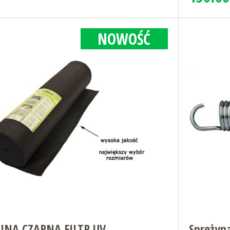
NOWOŚĆ
NA CZARNA FILTR UV
Sprężyna