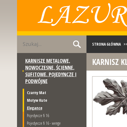
STRONA GŁÓWNA
>
KARNISZ K
KARNISZE METALOWE,
>>
KARNISZ KLON SA
NOWOCZESNE, ŚCIENNE,
SUFITOWE, POJEDYNCZE I
PODWÓJNE
Czarny Mat
Motyw Kute
Elegance
Pojedyncze fi 16
Pojedyncze fi 16 - wenge