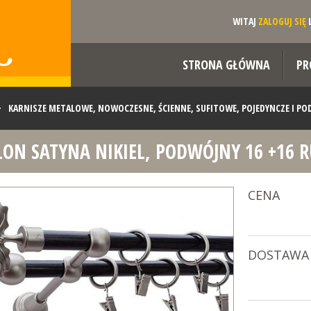
WITAJ
ZALOGUJ SIĘ
STRONA GŁÓWNA
PR
>
KARNISZE METALOWE, NOWOCZESNE, ŚCIENNE, SUFITOWE, POJEDYNCZE I P
LON SATYNA NIKIEL, PODWÓJNY 16 +16 
TYNA NIKIEL, PODWÓJNY 16 +16 RURA WENGE
CENA
DOSTAWA