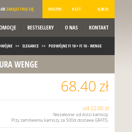
LUB
ZAREJESTRUJ SIĘ
KOSZYK:
0 SZT.
0,00 ZŁ
OMOCJE
BESTSELLERY
O NAS
KONTAKT
ODWÓJNE
>>
ELEGANCE
>>
PODWÓJNE FI 16 + FI 16 - WENGE
RURA WENGE
68.40
zł
od 22.00 zł
Niezależnie od ilości karniszy.
Przy zamówieniu karniszy za 500zł dostawa GRATIS.