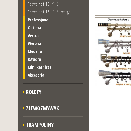
Podwójne fi 16 + fi 16
Podwójne fi 16 + fi 16 - wenge
Professjonal
Optima
Versus
Werona
Modena
Kwadro
Mini karnisze
Akcesoria
ROLETY
ZLEWOZMYWAK
TRAMPOLINY