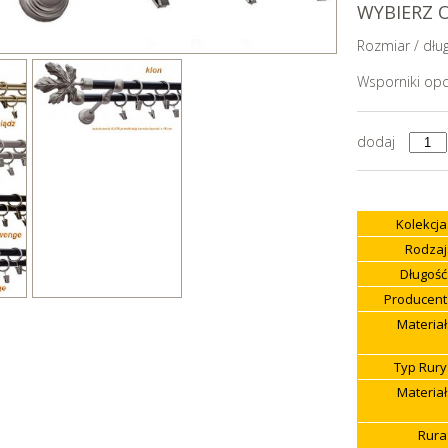
WYBIERZ 
Rozmiar / dłu
Wsporniki opc
dodaj
Kolekcja
Rodzaj
Długość
Producent
Materiał
Typ Rury
Materiał
Rura