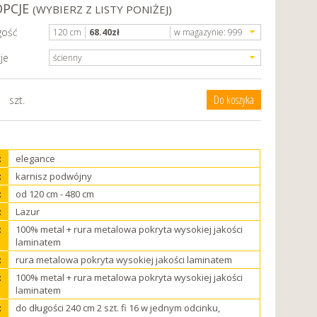
OPCJE
(WYBIERZ Z LISTY PONIŻEJ)
gość
120 cm
68.40
zł
w magazynie:
999
je
ścienny
szt.
:
elegance
:
karnisz podwójny
:
od 120 cm - 480 cm
:
Lazur
:
100% metal + rura metalowa pokryta wysokiej jakości
laminatem
:
rura metalowa pokryta wysokiej jakości laminatem
:
100% metal + rura metalowa pokryta wysokiej jakości
laminatem
:
do długości 240 cm 2 szt. fi 16 w jednym odcinku,