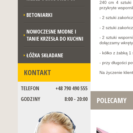
240 cm 4 sztuki 
przykryte wsporn
BETONIARKI
- 2 sztuki zakoń
- 2 sztuki zakończ
NOWOCZESNE MODNE I
TANIE KRZESŁA DO KUCHNI
- 2 sztuki wspor
dołączamy wkręty 
- kółko z żabką 1
ŁÓŻKA SKŁADANE
- przy długości 
KONTAKT
Na życzenie klien
TELEFON
+48 790 490 555
POLECAMY
GODZINY
8:00 - 20:00