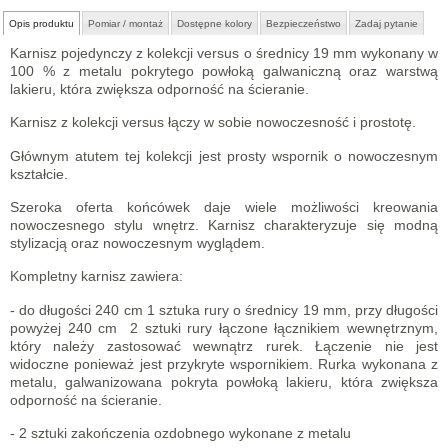
Opis produktu
Pomiar / montaż
Dostępne kolory
Bezpieczeństwo
Zadaj pytanie
Karnisz pojedynczy z kolekcji versus
o średnicy 19 mm wykonany w
100 %
z metalu pokrytego powłoką galwaniczną oraz warstwą
lakieru, która zwiększa odporność na ścieranie.
Karnisz z kolekcji versus łączy w sobie nowoczesność i prostotę.
Głównym atutem tej kolekcji jest prosty wspornik o nowoczesnym
kształcie.
Szeroka oferta końcówek daje wiele możliwości kreowania
nowoczesnego stylu wnętrz. Karnisz charakteryzuje się modną
stylizacją oraz nowoczesnym wyglądem.
Kompletny karnisz zawiera:
- do długości 240 cm 1 sztuka rury o średnicy 19 mm, przy długości
powyżej 240 cm 2 sztuki rury łączone łącznikiem wewnętrznym,
który należy zastosować wewnątrz rurek. Łączenie nie jest
widoczne ponieważ jest przykryte wspornikiem. Rurka wykonana z
metalu, galwanizowana pokryta powłoką lakieru, która zwiększa
odporność na ścieranie.
- 2 sztuki zakończenia ozdobnego wykonane z metalu