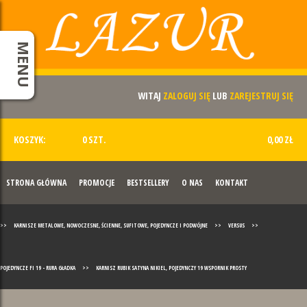
MENU
WITAJ
ZALOGUJ SIĘ
LUB
ZAREJESTRUJ SIĘ
KOSZYK:
0 SZT.
0,00 ZŁ
STRONA GŁÓWNA
PROMOCJE
BESTSELLERY
O NAS
KONTAKT
>>
KARNISZE METALOWE, NOWOCZESNE, ŚCIENNE, SUFITOWE, POJEDYNCZE I PODWÓJNE
>>
VERSUS
>>
POJEDYNCZE FI 19 - RURA GŁADKA
>>
KARNISZ RUBIK SATYNA NIKIEL, POJEDYNCZY 19 WSPORNIK PROSTY