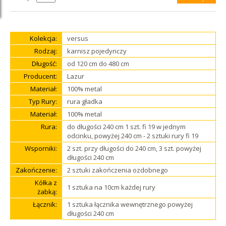
Kolekcja:
versus
Rodzaj:
karnisz pojedynczy
Długość:
od 120 cm do 480 cm
Producent:
Lazur
Materiał:
100% metal
Typ Rury:
rura gładka
Materiał:
100% metal
Rura:
do długości 240 cm 1 szt. fi 19 w jednym
odcinku, powyżej 240 cm - 2 sztuki rury fi 19
Wsporniki:
2 szt. przy długości do 240 cm, 3 szt. powyżej
długości 240 cm
Zakończenie:
2 sztuki zakończenia ozdobnego
Kółka z
1 sztuka na 10cm każdej rury
żabką:
Łącznik:
1 sztuka łącznika wewnętrznego powyżej
długości 240 cm