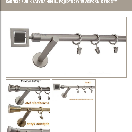
KARNISZ RUBIK SATYNA NIKIEL, POJEDYNCZY 19 WSPORNIK PROSTY