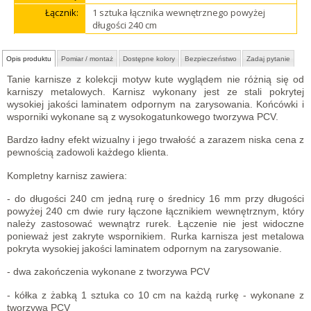
Łącznik:
1 sztuka łącznika wewnętrznego powyżej
długości 240 cm
Opis produktu
Pomiar / montaż
Dostępne kolory
Bezpieczeństwo
Zadaj pytanie
Tanie karnisze z kolekcji motyw kute wyglądem nie różnią się od
karniszy metalowych. Karnisz wykonany jest ze stali pokrytej
wysokiej jakości laminatem odpornym na zarysowania. Końcówki i
wsporniki wykonane są z wysokogatunkowego tworzywa PCV.
Bardzo ładny efekt wizualny i jego trwałość a zarazem niska cena z
pewnością zadowoli każdego klienta.
Kompletny karnisz zawiera:
- do długości 240 cm jedną rurę o średnicy 16 mm przy długości
powyżej 240 cm dwie rury łączone łącznikiem wewnętrznym, który
należy zastosować wewnątrz rurek. Łączenie nie jest widoczne
ponieważ jest zakryte wspornikiem. Rurka karnisza jest metalowa
pokryta wysokiej jakości laminatem odpornym na zarysowanie.
- dwa zakończenia wykonane z tworzywa PCV
- kółka z żabką 1 sztuka co 10 cm na każdą rurkę - wykonane z
tworzywa PCV