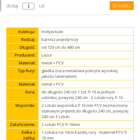
dodaj
szt.
Kolekcja:
motyw kute
Rodzaj:
karnisz pojedynczy
Długość:
od 120 cm do 480 cm
Producent:
Lazur
Materiał:
metal + PCV
Typ Rury:
gładka (rura metalowa pokryta wysokiej
jakości laminatem)
Materiał:
metal + PCV
Rura:
do długości 240 cm 1 szt. fi 16 w jednym
odcinku, powyżej 240 cm - 2 sztuki rury fi 16
Wsporniki:
2 sztuki wspornika fi 16 mm PCV (wzmocniony
stalowym prętem) do długości 240 cm, powyżej
240 cm 3 sztuki
Zakończenie:
2 sztuki PCV fi 16mm
Kółka z
1 sztuka na 10cm każdej rury - materiał PCV fi
żabką:
16 mm