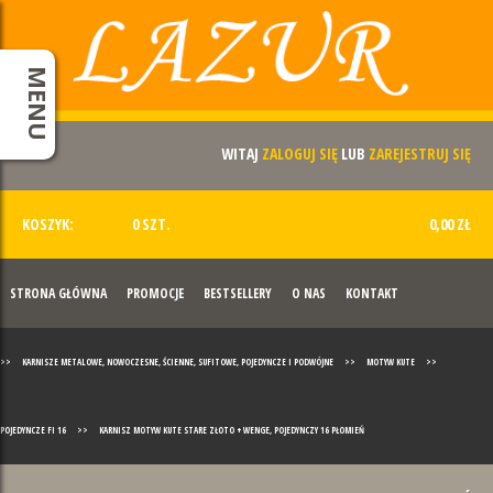
MENU
WITAJ
ZALOGUJ SIĘ
LUB
ZAREJESTRUJ SIĘ
KOSZYK:
0 SZT.
0,00 ZŁ
STRONA GŁÓWNA
PROMOCJE
BESTSELLERY
O NAS
KONTAKT
>>
KARNISZE METALOWE, NOWOCZESNE, ŚCIENNE, SUFITOWE, POJEDYNCZE I PODWÓJNE
>>
MOTYW KUTE
>>
POJEDYNCZE FI 16
>>
KARNISZ MOTYW KUTE STARE ZŁOTO + WENGE, POJEDYNCZY 16 PŁOMIEŃ