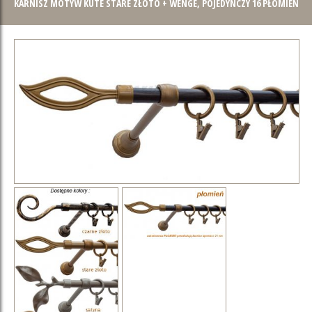
KARNISZ MOTYW KUTE STARE ZŁOTO + WENGE, POJEDYNCZY 16 PŁOMIEŃ