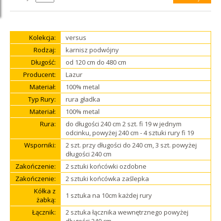
Kolekcja:
versus
Rodzaj:
karnisz podwójny
Długość:
od 120 cm do 480 cm
Producent:
Lazur
Materiał:
100% metal
Typ Rury:
rura gładka
Materiał:
100% metal
Rura:
do długości 240 cm 2 szt. fi 19 w jednym
odcinku, powyżej 240 cm - 4 sztuki rury fi 19
Wsporniki:
2 szt. przy długości do 240 cm, 3 szt. powyżej
długości 240 cm
Zakończenie:
2 sztuki końcówki ozdobne
Zakończenie:
2 sztuki końcówka zaślepka
Kółka z
1 sztuka na 10cm każdej rury
żabką:
Łącznik:
2 sztuka łącznika wewnętrznego powyżej
długości 240 cm