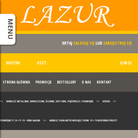
MENU
WITAJ
ZALOGUJ SIĘ
LUB
ZAREJESTRUJ SIĘ
KOSZYK:
0 SZT.
0,00 ZŁ
STRONA GŁÓWNA
PROMOCJE
BESTSELLERY
O NAS
KONTAKT
>>
KARNISZE METALOWE, NOWOCZESNE, ŚCIENNE, SUFITOWE, POJEDYNCZE I PODWÓJNE
>>
VERSUS
>>
PODWÓJNE FI 19 + FI 19 - RURA GŁADKA
>>
KARNISZ FAON ANTYK MOSIĄDZ PODW. 19 + 19 WSPORNIK PROSTY