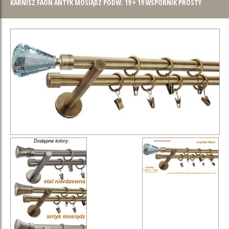
KARNISZ FAON ANTYK MOSIĄDZ PODW. 19 + 19 WSPORNIK PROSTY