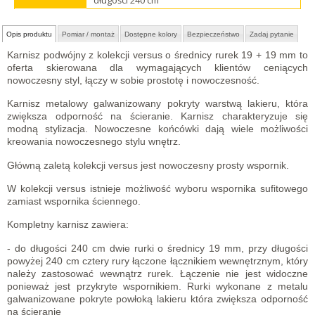
Opis produktu
Pomiar / montaż
Dostępne kolory
Bezpieczeństwo
Zadaj pytanie
Karnisz podwójny z kolekcji versus o średnicy rurek 19 + 19 mm to
oferta skierowana dla wymagających klientów ceniących
nowoczesny styl, łączy w sobie prostotę i nowoczesność.
Karnisz metalowy galwanizowany pokryty warstwą lakieru, która
zwiększa odporność na ścieranie. Karnisz charakteryzuje się
modną stylizacja. Nowoczesne końcówki dają wiele możliwości
kreowania nowoczesnego stylu wnętrz.
Główną zaletą kolekcji versus jest nowoczesny prosty wspornik.
W kolekcji versus istnieje możliwość wyboru wspornika sufitowego
zamiast wspornika ściennego.
Kompletny karnisz zawiera:
- do długości 240 cm dwie rurki o średnicy 19 mm, przy długości
powyżej 240 cm cztery rury łączone łącznikiem wewnętrznym, który
należy zastosować wewnątrz rurek. Łączenie nie jest widoczne
ponieważ jest przykryte wspornikiem. Rurki wykonane z metalu
galwanizowane pokryte powłoką lakieru która zwiększa odporność
na ścieranie