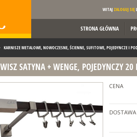
WITAJ
ZALOGUJ SIĘ
STRONA GŁÓWNA
PR
>
KARNISZE METALOWE, NOWOCZESNE, ŚCIENNE, SUFITOWE, POJEDYNCZE I P
OWISZ SATYNA + WENGE, POJEDYNCZY 2
YNA + WENGE, POJEDYNCZY 20 KWADRO
CENA
DOSTAWA