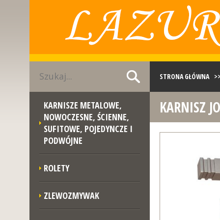
STRONA GŁÓWNA
>
KARNISZ J
KARNISZE METALOWE,
KARNISZ JOWISZ SAT
NOWOCZESNE, ŚCIENNE,
SUFITOWE, POJEDYNCZE I
PODWÓJNE
ROLETY
ZLEWOZMYWAK