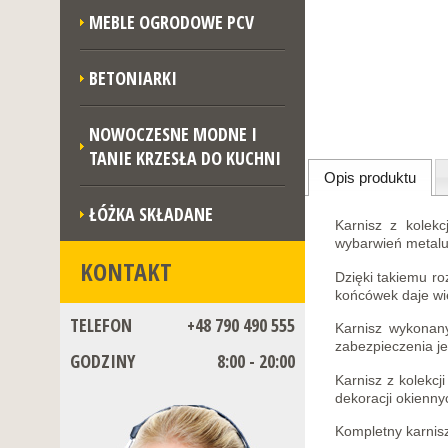
MEBLE OGRODOWE PCV
BETONIARKI
NOWOCZESNE MODNE I
TANIE KRZESŁA DO KUCHNI
Opis produktu
ŁÓŻKA SKŁADANE
Karnisz z kolek
wybarwień metalu
KONTAKT
Dzięki takiemu r
końcówek daje wie
TELEFON
+48 790 490 555
Karnisz wykonan
zabezpieczenia je
GODZINY
8:00 - 20:00
Karnisz z kolekc
dekoracji okienny
Kompletny karnisz