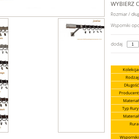
WYBIERZ 
Rozmiar / dłu
Wsporniki opc
dodaj
Kolekcja
Rodzaj
Długość
Producent
Materiał
Typ Rury
Materiał
Rura
Wsporniki