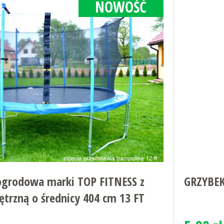
NOWOŚĆ
ogrodowa marki TOP FITNESS z
GRZYBE
trzną o średnicy 404 cm 13 FT