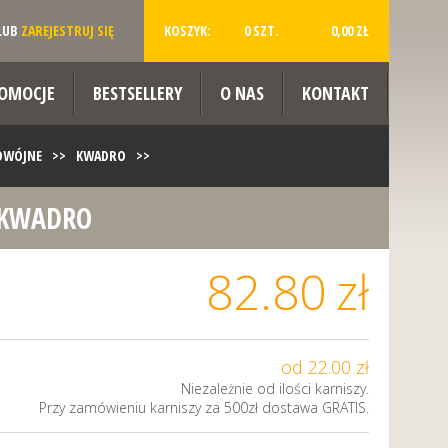
LUB
ZAREJESTRUJ SIĘ
KOSZYK:
0 SZT.
0,00 ZŁ
OMOCJE
BESTSELLERY
O NAS
KONTAKT
ODWÓJNE
>>
KWADRO
>>
0 KWADRO
82.80
zł
od 22.00 zł
Niezależnie od ilości karniszy.
Przy zamówieniu karniszy za 500zł dostawa GRATIS.