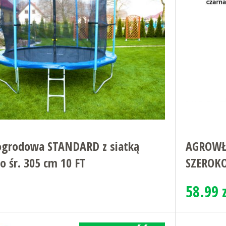
ogrodowa STANDARD z siatką
AGROWŁ
 śr. 305 cm 10 FT
SZEROKO
58.99 z