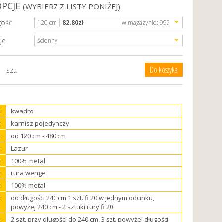
OPCJE
(WYBIERZ Z LISTY PONIŻEJ)
gość
120 cm
82.80
zł
w magazynie:
999
je
ścienny
szt.
:
kwadro
:
karnisz pojedynczy
:
od 120 cm - 480 cm
:
Lazur
:
100% metal
:
rura wenge
:
100% metal
:
do długości 240 cm 1 szt. fi 20 w jednym odcinku,
powyżej 240 cm - 2 sztuki rury fi 20
:
2 szt. przy długości do 240 cm, 3 szt. powyżej długości