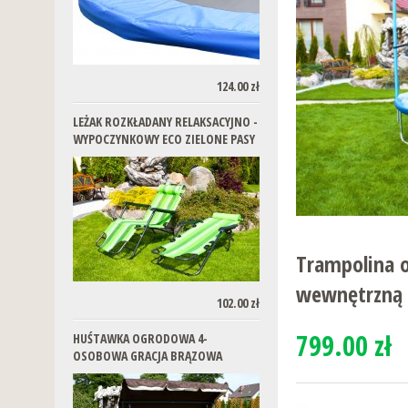
124.00 zł
LEŻAK ROZKŁADANY RELAKSACYJNO -
WYPOCZYNKOWY ECO ZIELONE PASY
Trampolina 
wewnętrzną o
102.00 zł
799.00 zł
HUŚTAWKA OGRODOWA 4-
OSOBOWA GRACJA BRĄZOWA