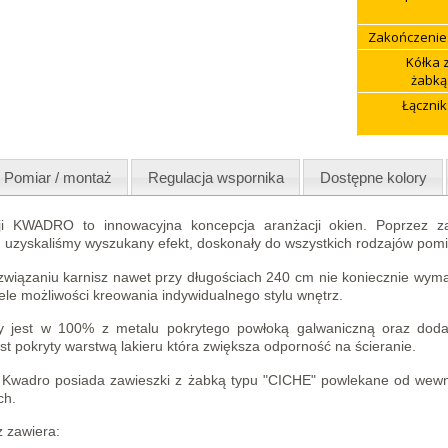
Zakończenie
Kółka 
żabką
Łącznik
Pomiar / montaż
Regulacja wspornika
Dostępne kolory
cji KWADRO to innowacyjna koncepcja aranżacji okien. Poprzez 
 uzyskaliśmy wyszukany efekt, doskonały do wszystkich rodzajów pomi
ozwiązaniu karnisz nawet przy długościach 240 cm nie koniecznie wym
le możliwości kreowania indywidualnego stylu wnętrz.
y jest w 100% z metalu pokrytego powłoką galwaniczną oraz dodat
st pokryty warstwą lakieru która zwiększa odporność na ścieranie.
ji Kwadro posiada zawieszki z żabką typu "CICHE" powlekane od we
ch.
 zawiera: