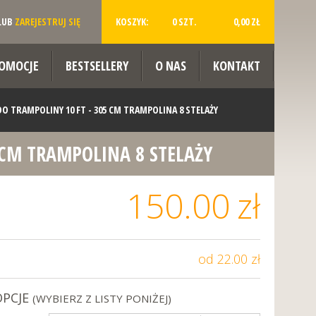
LUB
ZAREJESTRUJ SIĘ
KOSZYK:
0 SZT.
0,00 ZŁ
OMOCJE
BESTSELLERY
O NAS
KONTAKT
 TRAMPOLINY 10 FT - 305 CM TRAMPOLINA 8 STELAŻY
 CM TRAMPOLINA 8 STELAŻY
150.00
zł
od 22.00 zł
OPCJE
(WYBIERZ Z LISTY PONIŻEJ)