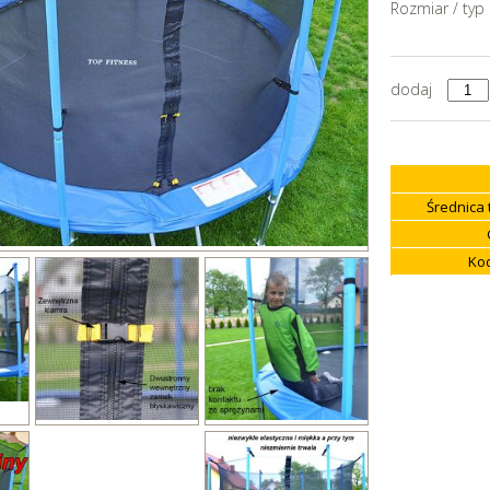
Rozmiar / typ
dodaj
Średnica 
Kod