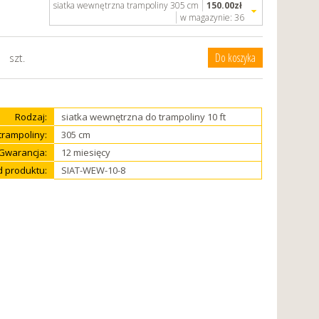
siatka wewnętrzna trampoliny 305 cm
150.00
zł
w magazynie:
36
szt.
Rodzaj:
siatka wewnętrzna do trampoliny 10 ft
trampoliny:
305 cm
Gwarancja:
12 miesięcy
 produktu:
SIAT-WEW-10-8