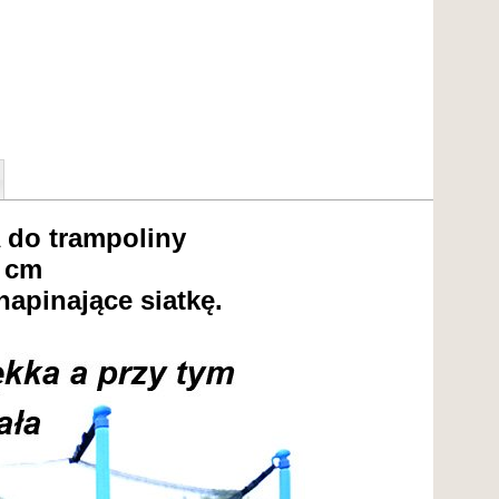
do trampoliny
5 cm
napinające siatkę.