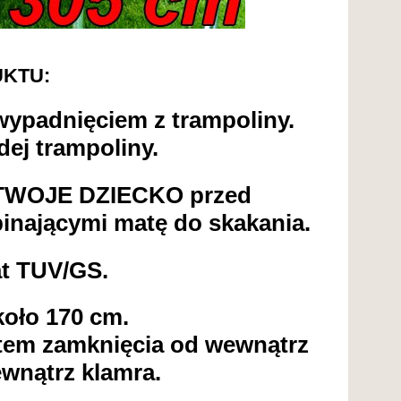
KTU:
wypadnięciem z trampoliny.
dej trampoliny.
 TWOJE DZIECKO przed
inającymi matę do skakania.
at TUV/GS.
koło 170 cm.
stem zamknięcia od wewnątrz
ewnątrz klamra.