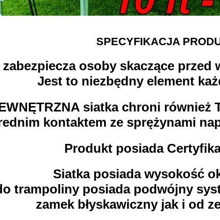
SPECYFIKACJA PRODU
a zabezpiecza osoby skaczące przed 
Jest to niezbędny element każ
EWNĘTRZNA siatka chroni również
ednim kontaktem ze sprężynami nap
Produkt posiada Certyfik
Siatka posiada wysokość o
do trampoliny posiada podwójny sy
zamek błyskawiczny jak i od z