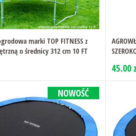
ogrodowa marki TOP FITNESS z
AGROWŁ
trzną o średnicy 312 cm 10 FT
SZEROKO
45.00 z
NOWOŚĆ