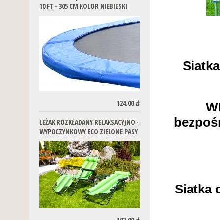
10 FT - 305 CM KOLOR NIEBIESKI
Siatk
124.00 zł
W
bezpośr
LEŻAK ROZKŁADANY RELAKSACYJNO -
WYPOCZYNKOWY ECO ZIELONE PASY
Siatka 
102.00 zł