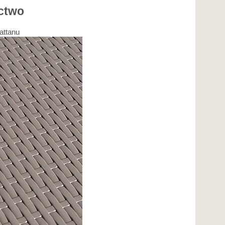
ctwo
attanu