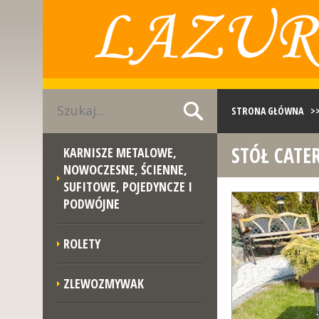
STRONA GŁÓWNA
>
STÓŁ CATE
KARNISZE METALOWE,
STÓŁ CATERINGOWY 
NOWOCZESNE, ŚCIENNE,
SUFITOWE, POJEDYNCZE I
PODWÓJNE
ROLETY
ZLEWOZMYWAK