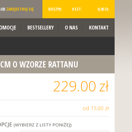
LUB
ZAREJESTRUJ SIĘ
KOSZYK:
0 SZT.
0,00 ZŁ
OMOCJE
BESTSELLERY
O NAS
KONTAKT
 CM O WZORZE RATTANU
229.00
zł
od 15.00 zł
OPCJE
(WYBIERZ Z LISTY PONIŻEJ)