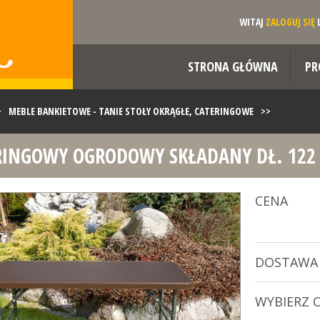
WITAJ
ZALOGUJ SIĘ
STRONA GŁÓWNA
PR
>
MEBLE BANKIETOWE - TANIE STOŁY OKRĄGŁE, CATERINGOWE
>>
RINGOWY OGRODOWY SKŁADANY DŁ. 122
OGRODOWY SKŁADANY DŁ. 122 CM O WZORZE RATTANU
CENA
DOSTAWA
WYBIERZ 