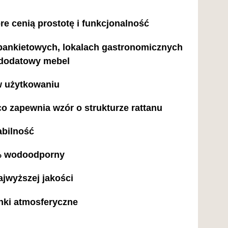
re cenią prostotę i funkcjonalność
bankietowych, lokalach gastronomicznych
 dodatowy mebel
 w użytkowaniu
 zapewnia wzór o strukturze rattanu
abilność
 % wodoodporny
najwyższej jakości
nki atmosferyczne