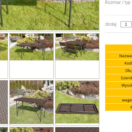
Rozmiar / typ
dodaj
Nazwa 
Kod
Dłu
Szerok
Wysok
waga 