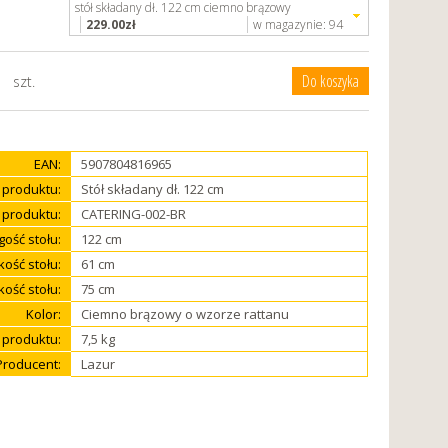
stół składany dł. 122 cm ciemno brązowy
229.00
zł
w magazynie:
94
szt.
EAN:
5907804816965
produktu:
Stół składany dł. 122 cm
 produktu:
CATERING-002-BR
gość stołu:
122 cm
ość stołu:
61 cm
ość stołu:
75 cm
Kolor:
Ciemno brązowy o wzorze rattanu
produktu:
7,5 kg
Producent:
Lazur