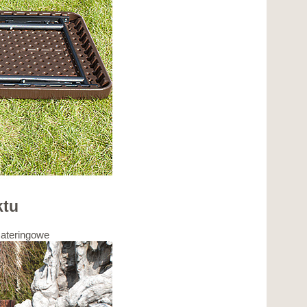
ktu
cateringowe