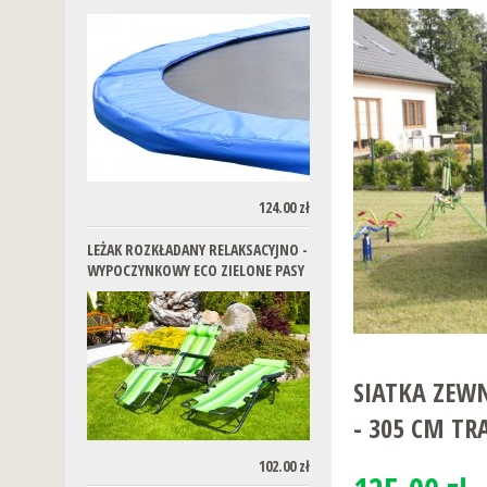
124.00 zł
LEŻAK ROZKŁADANY RELAKSACYJNO -
WYPOCZYNKOWY ECO ZIELONE PASY
SIATKA ZEW
- 305 CM T
102.00 zł