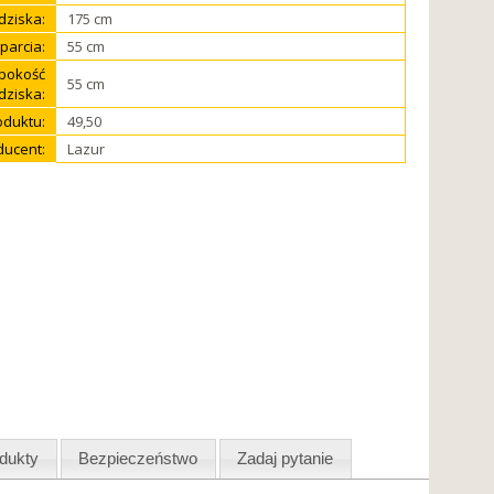
dziska:
175 cm
parcia:
55 cm
bokość
55 cm
dziska:
duktu:
49,50
ducent:
Lazur
dukty
Bezpieczeństwo
Zadaj pytanie