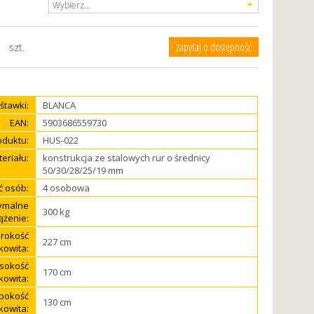
Wybierz...
zapytaj o dostępność
szt.
tawki:
BLANCA
EAN:
5903686559730
oduktu:
HUS-022
eriału:
konstrukcja ze stalowych rur o średnicy
50/30/28/25/19 mm
ść osób:
4 osobowa
ymalne
300 kg
ążenie:
rokość
227 cm
kowita:
sokość
170 cm
kowita:
bokość
130 cm
kowita: