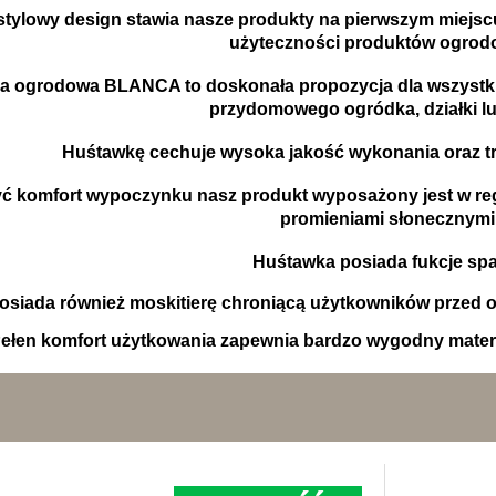
tylowy design stawia nasze produkty na pierwszym miejs
użyteczności produktów ogro
a ogrodowa BLANCA to doskonała propozycja dla wszystki
przydomowego ogródka, działki lu
Huśtawkę cechuje wysoka jakość wykonania oraz trw
ć komfort wypoczynku nasz produkt wyposażony jest w re
promieniami słonecznymi
Huśtawka posiada fukcje spa
osiada również moskitierę chroniącą użytkowników przed 
ełen komfort użytkowania zapewnia bardzo wygodny mater