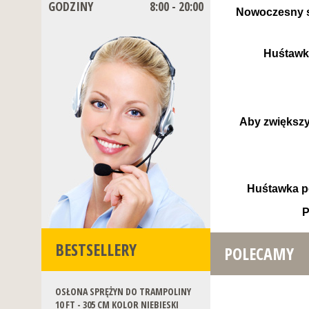
GODZINY
8:00 - 20:00
Nowoczesny s
Huśtawk
Aby zwiększy
Huśtawka p
P
BESTSELLERY
POLECAMY
OSŁONA SPRĘŻYN DO TRAMPOLINY
10 FT - 305 CM KOLOR NIEBIESKI