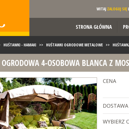
WITAJ
ZALOGUJ SIĘ
STRONA GŁÓWNA
PR
>
HUŚTAWKI - HAMAKI
>>
HUŚTAWKI OGRODOWE METALOWE
>>
HUŚTAWKA
 OGRODOWA 4-OSOBOWA BLANCA Z MOSK
CENA
DOSTAWA
WYBIERZ 