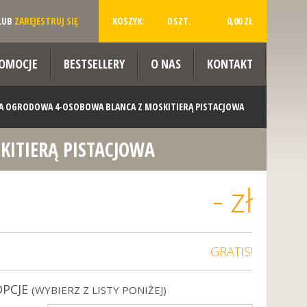
LUB
ZAREJESTRUJ SIĘ
KOSZYK:
0 SZT.
0,00 ZŁ
OMOCJE
BESTSELLERY
O NAS
KONTAKT
 OGRODOWA 4-OSOBOWA BLANCA Z MOSKITIERĄ PISTACJOWA
ITIERĄ PISTACJOWA
-
zł
GRATIS!
OPCJE
(WYBIERZ Z LISTY PONIŻEJ)