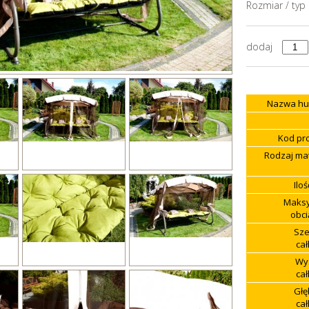
Rozmiar / typ
dodaj
Nazwa huś
Kod pr
Rodzaj mat
Ilo
Maks
obci
Sze
cał
Wy
cał
Głę
cał