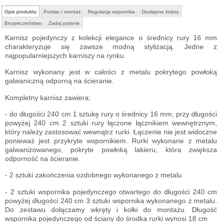
Opis produktu
Pomiar / montaż
Regulacja wspornika
Dostępne kolory
Bezpieczeństwo
Zadaj pytanie
Karnisz pojedynczy z kolekcji elegance o średnicy rury 16 mm
charakteryzuje się zawsze modną stylizacją. Jedne z
najpopularniejszych karniszy na rynku.
Karnisz wykonany jest w całości z metalu pokrytego powłoką
galwaniczną odporną na ścieranie.
Kompletny karnisz zawiera:
- do długości 240 cm 1 sztukę rury o średnicy 16 mm, przy długości
powyżej 240 cm 2 sztuki rury łączone łącznikiem wewnętrznym,
który należy zastosować wewnątrz rurki. Łączenie nie jest widoczne
ponieważ jest przykryte wspornikiem. Rurki wykonane z metalu
galwanizowanego, pokryte powłoką lakieru, która zwiększa
odporność na ścieranie.
- 2 sztuki zakończenia ozdobnego wykonanego z metalu
- 2 sztuki wspornika pojedynczego otwartego do długości 240 cm
powyżej długości 240 cm 3 sztuki wspornika wykonanego z metalu.
Do zestawu dołączamy wkręty i kołki do montażu. Długość
wspornika pojedynczego od ściany do środka rurki wynosi 18 cm