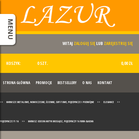
MENU
WITAJ
ZALOGUJ SIĘ
LUB
ZAREJESTRUJ SIĘ
KOSZYK:
0 SZT.
0,00 ZŁ
STRONA GŁÓWNA
PROMOCJE
BESTSELLERY
O NAS
KONTAKT
>>
KARNISZE METALOWE, NOWOCZESNE, ŚCIENNE, SUFITOWE, POJEDYNCZE I PODWÓJNE
>>
ELEGANCE
>>
POJEDYNCZE FI 16
>>
KARNISZ ODEON ANTYK MOSIĄDZ, POJEDYNCZY 16 RURA GŁADKA