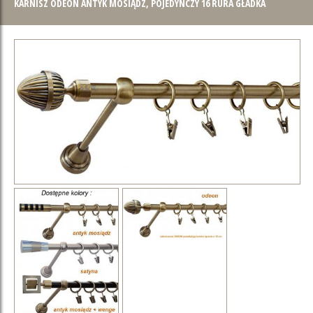
KARNISZ ODEON ANTYK MOSIĄDZ, POJEDYNCZY 16 RURA GŁADKA