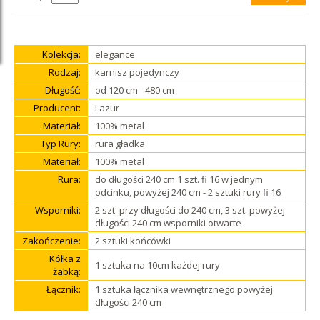
Kolekcja:
elegance
Rodzaj:
karnisz pojedynczy
Długość:
od 120 cm - 480 cm
Producent:
Lazur
Materiał:
100% metal
Typ Rury:
rura gładka
Materiał:
100% metal
Rura:
do długości 240 cm 1 szt. fi 16 w jednym
odcinku, powyżej 240 cm - 2 sztuki rury fi 16
Wsporniki:
2 szt. przy długości do 240 cm, 3 szt. powyżej
długości 240 cm wsporniki otwarte
Zakończenie:
2 sztuki końcówki
Kółka z
1 sztuka na 10cm każdej rury
żabką:
Łącznik:
1 sztuka łącznika wewnętrznego powyżej
długości 240 cm