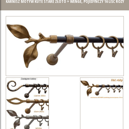
KARNISZ MOTYW KUTE STARE ZŁOTO + WENGE, POJEDYNCZY 16 LIŚĆ RÓŻY