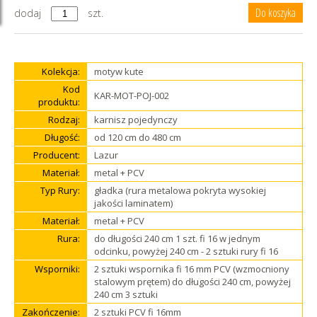
dodaj
szt.
Kolekcja:
motyw kute
Kod
KAR-MOT-POJ-002
produktu:
Rodzaj:
karnisz pojedynczy
Długość:
od 120 cm do 480 cm
Producent:
Lazur
Materiał:
metal + PCV
Typ Rury:
gładka (rura metalowa pokryta wysokiej
jakości laminatem)
Materiał:
metal + PCV
Rura:
do długości 240 cm 1 szt. fi 16 w jednym
odcinku, powyżej 240 cm - 2 sztuki rury fi 16
Wsporniki:
2 sztuki wspornika fi 16 mm PCV (wzmocniony
stalowym prętem) do długości 240 cm, powyżej
240 cm 3 sztuki
Zakończenie:
2 sztuki PCV fi 16mm