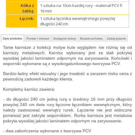
Kółka z
1 sztuka na 10cm każdej rury - materiał PCV fi
żabką:
16 mm
Łącznik:
1 sztuka łącznika wewnętrznego powyżej
długości 240 cm
Opis produktu
Pomiar / montaż
Dostępne kolory
Bezpieczeństwo
Zadaj pytanie
Tanie karnisze z kolekcji motyw kute wyglądem nie różnią się od
karniszy metalowych. Karnisz wykonany jest ze stali pokrytej
wysokiej jakości laminatem odpornym na zarysowania. Końcówki i
wsporniki wykonane są z wysokogatunkowego tworzywa PCV.
Bardzo ładny efekt wizualny i jego trwałość a zarazem niska cena z
pewnością zadowoli każdego klienta.
Kompletny karnisz zawiera:
- do długości 240 cm jedną rurę o średnicy 16 mm przy długości
powyżej 240 cm dwie rury łączone łącznikiem wewnętrznym, który
należy zastosować wewnątrz rurek. Łączenie nie jest widoczne
ponieważ jest zakryte wspornikiem. Rurka karnisza jest metalowa
pokryta wysokiej jakości laminatem odpornym na zarysowanie.
- dwa zakończenia wykonane z tworzywa PCV