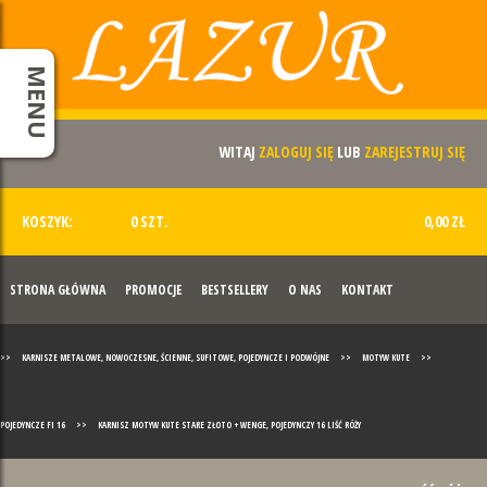
MENU
WITAJ
ZALOGUJ SIĘ
LUB
ZAREJESTRUJ SIĘ
KOSZYK:
0 SZT.
0,00 ZŁ
STRONA GŁÓWNA
PROMOCJE
BESTSELLERY
O NAS
KONTAKT
>>
KARNISZE METALOWE, NOWOCZESNE, ŚCIENNE, SUFITOWE, POJEDYNCZE I PODWÓJNE
>>
MOTYW KUTE
>>
POJEDYNCZE FI 16
>>
KARNISZ MOTYW KUTE STARE ZŁOTO + WENGE, POJEDYNCZY 16 LIŚĆ RÓŻY