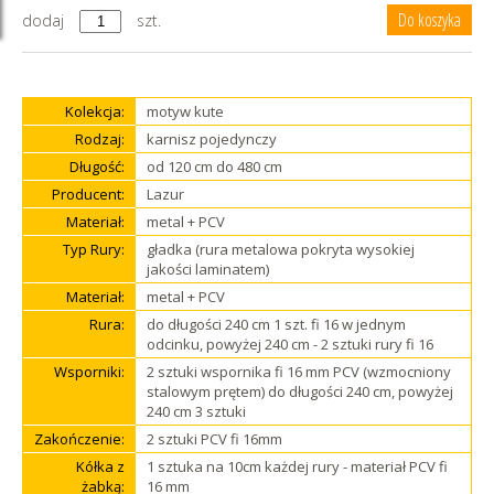
dodaj
szt.
Kolekcja:
motyw kute
Rodzaj:
karnisz pojedynczy
Długość:
od 120 cm do 480 cm
Producent:
Lazur
Materiał:
metal + PCV
Typ Rury:
gładka (rura metalowa pokryta wysokiej
jakości laminatem)
Materiał:
metal + PCV
Rura:
do długości 240 cm 1 szt. fi 16 w jednym
odcinku, powyżej 240 cm - 2 sztuki rury fi 16
Wsporniki:
2 sztuki wspornika fi 16 mm PCV (wzmocniony
stalowym prętem) do długości 240 cm, powyżej
240 cm 3 sztuki
Zakończenie:
2 sztuki PCV fi 16mm
Kółka z
1 sztuka na 10cm każdej rury - materiał PCV fi
żabką:
16 mm