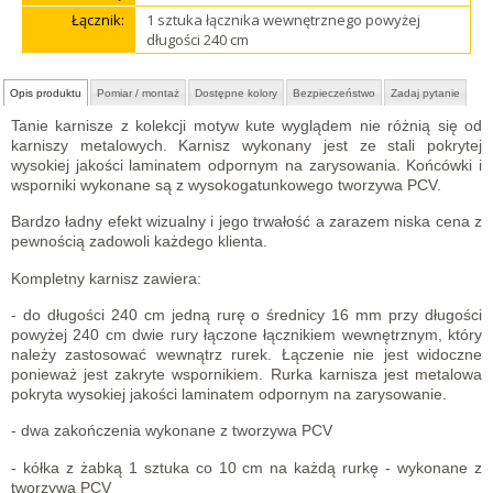
Łącznik:
1 sztuka łącznika wewnętrznego powyżej
długości 240 cm
Opis produktu
Pomiar / montaż
Dostępne kolory
Bezpieczeństwo
Zadaj pytanie
Tanie karnisze z kolekcji motyw kute wyglądem nie różnią się od
karniszy metalowych. Karnisz wykonany jest ze stali pokrytej
wysokiej jakości laminatem odpornym na zarysowania. Końcówki i
wsporniki wykonane są z wysokogatunkowego tworzywa PCV.
Bardzo ładny efekt wizualny i jego trwałość a zarazem niska cena z
pewnością zadowoli każdego klienta.
Kompletny karnisz zawiera:
- do długości 240 cm jedną rurę o średnicy 16 mm przy długości
powyżej 240 cm dwie rury łączone łącznikiem wewnętrznym, który
należy zastosować wewnątrz rurek. Łączenie nie jest widoczne
ponieważ jest zakryte wspornikiem. Rurka karnisza jest metalowa
pokryta wysokiej jakości laminatem odpornym na zarysowanie.
- dwa zakończenia wykonane z tworzywa PCV
- kółka z żabką 1 sztuka co 10 cm na każdą rurkę - wykonane z
tworzywa PCV