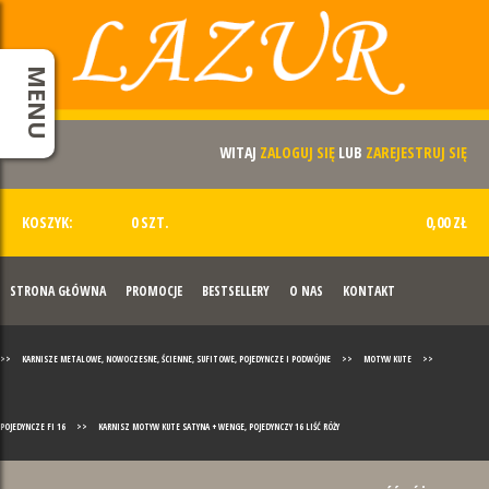
MENU
WITAJ
ZALOGUJ SIĘ
LUB
ZAREJESTRUJ SIĘ
KOSZYK:
0 SZT.
0,00 ZŁ
STRONA GŁÓWNA
PROMOCJE
BESTSELLERY
O NAS
KONTAKT
>>
KARNISZE METALOWE, NOWOCZESNE, ŚCIENNE, SUFITOWE, POJEDYNCZE I PODWÓJNE
>>
MOTYW KUTE
>>
POJEDYNCZE FI 16
>>
KARNISZ MOTYW KUTE SATYNA + WENGE, POJEDYNCZY 16 LIŚĆ RÓŻY