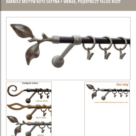
KARNISZ MOTYW KUTE SATYNA + WENGE, POJEDYNCZY 16 LIŚĆ RÓŻY